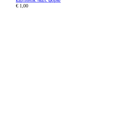
картинок /мал. форм/
€ 1,00