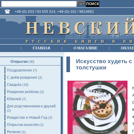
+49-(0)-203 / 93 555 314, +49-(0)-162 / 9814662
|
ГЛАВНАЯ
|
О МАГАЗИНЕ
|
ОПЛАТ
Искусство худеть с
Открытки
(30)
толстушки
Поздравление
(7)
С днём рождения
(2)
Свадьба
(10)
Рождение ребёнка
(2)
Юбилей
(7)
Для родственников и друзей
(1)
Рождество и Новый Год
(2)
Открытка-кошелёк
(1)
Религия
(1)