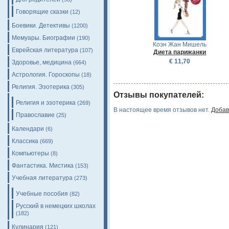
Говорящие сказки
(12)
Боевики. Детективы
(1200)
Мемуары. Биографии
(190)
Коэн Жан Мишель
Еврейская литература
(107)
Диета парижанки
€ 11,70
Здоровье, медицина
(664)
Астрология. Гороскопы
(18)
Религия. Эзотерика
(305)
Отзывы покупателей:
Религия и эзотерика
(269)
В настоящее время отзывов нет.
Добав
Православие
(25)
Календари
(6)
Классика
(669)
Компьютеры
(8)
Фантастика. Мистика
(153)
Учебная литература
(273)
Учебные пособия
(82)
Русский в немецких школах
(182)
Кулинария
(121)