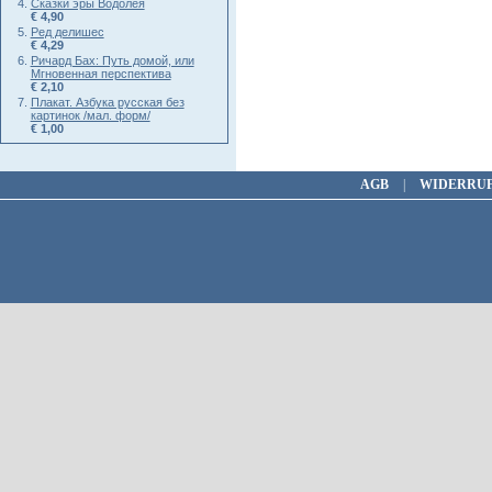
Сказки эры Водолея
€ 4,90
Ред делишес
€ 4,29
Ричард Бах: Путь домой, или
Мгновенная перспектива
€ 2,10
Плакат. Азбука русская без
картинок /мал. форм/
€ 1,00
AGB
|
WIDERRU