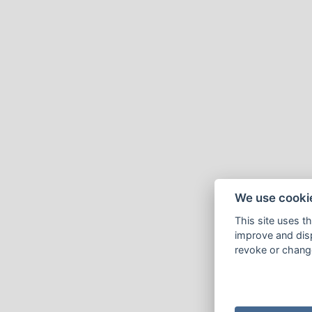
We use cooki
This site uses t
improve and disp
revoke or change