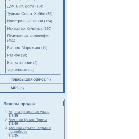
Дом. Быт. Досуг
(154)
Туризм. Спорт. Хобби
(69)
Иностранные языки
(124)
Искусство. Культура
(180)
Психология. Философия
(451)
Бизнес. Маркетинг
(19)
Разное
(28)
Без категории
(2)
Уцененные
(66)
Товары для офиса
(4)
MP3
(1)
Лидеры продаж
Ах, эта прекрасная улица
€ 7,35
Большое Крыло: Притча
€ 5,40
Хроники хорьков. Хорьки в
поднебесье
€ 5,25