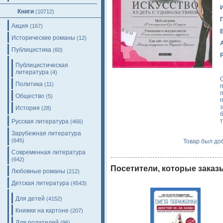
Книги
(10712)
Акция
(167)
Исторические романы
(12)
Публицистика
(60)
Публицистическая
литература
(4)
Политика
(11)
п
Общество
(5)
История
(28)
Русская литература
(466)
Зарубежная литература
(645)
Товар был доб
Современная литература
(642)
Посетители, которые заказ
Любовные романы
(212)
Детская литература
(4543)
Для детей
(4152)
Книжки на картоне
(207)
Для родителей
(96)