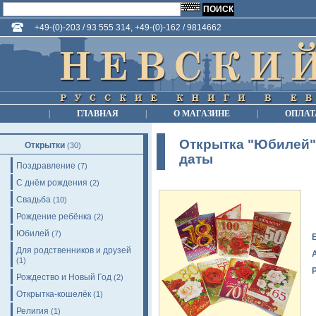
+49-(0)-203 / 93 555 314, +49-(0)-162 / 9814662
|
ГЛАВНАЯ
|
О МАГАЗИНЕ
|
ОПЛАТ
Открытка "Юбилей"
Открытки
(30)
даты
Поздравление
(7)
С днём рождения
(2)
Свадьба
(10)
Рождение ребёнка
(2)
Юбилей
(7)
Для родственников и друзей
(1)
Рождество и Новый Год
(2)
Открытка-кошелёк
(1)
Религия
(1)