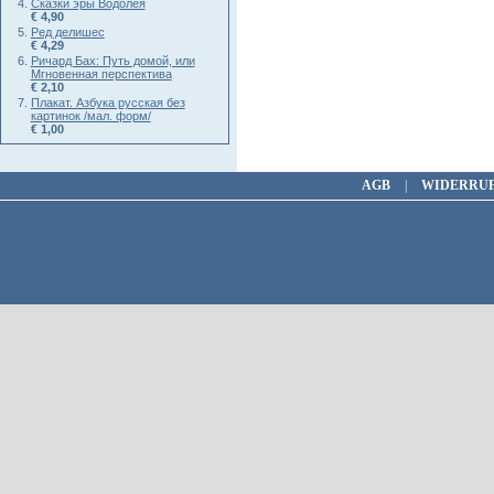
Сказки эры Водолея
€ 4,90
Ред делишес
€ 4,29
Ричард Бах: Путь домой, или
Мгновенная перспектива
€ 2,10
Плакат. Азбука русская без
картинок /мал. форм/
€ 1,00
AGB
|
WIDERRU