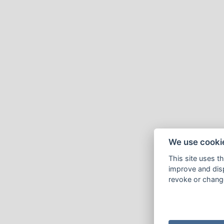
We use cooki
This site uses t
improve and disp
revoke or change