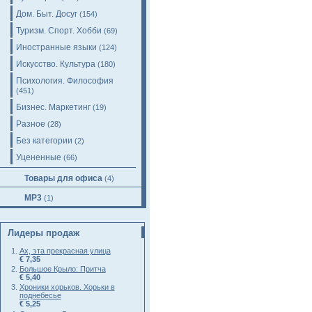
Дом. Быт. Досуг
(154)
Туризм. Спорт. Хобби
(69)
Иностранные языки
(124)
Искусство. Культура
(180)
Психология. Философия
(451)
Бизнес. Маркетинг
(19)
Разное
(28)
Без категории
(2)
Уцененные
(66)
Товары для офиса
(4)
MP3
(1)
Лидеры продаж
Ах, эта прекрасная улица
€ 7,35
Большое Крыло: Притча
€ 5,40
Хроники хорьков. Хорьки в
поднебесье
€ 5,25