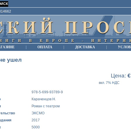
9814662
АГАЗИНЕ
|
ОПЛАТА
|
ДОСТАВКА
|
УСЛОВ
не ушел
Цена:
€
вкл. 7% НДС
978-5-699-93789-9
р
Караченцов Н.
я
Роман с театром
тельство
ЭКСМО
здания
2017
ж
5000