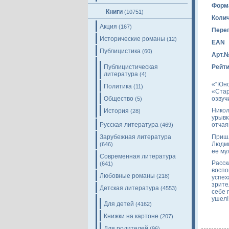
Форм
Книги
(10751)
Колич
Акция
(167)
Пере
Исторические романы
(12)
EAN
Публицистика
(60)
Арт.
Публицистическая
Рейти
литература
(4)
«“Юно
Политика
(11)
«Стар
озвуч
Общество
(5)
Никол
История
(28)
урывк
Русская литература
отчая
(469)
Пришл
Зарубежная литература
Людми
(646)
ее му
Современная литература
Расск
(641)
воспо
Любовные романы
(218)
успех
зрите
Детская литература
(4553)
себе 
ушел!
Для детей
(4162)
Книжки на картоне
(207)
Для родителей
(96)