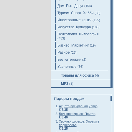
Дом. Быт. Досуг
(154)
Туризм. Спорт. Хобби
(69)
Иностранные языки
(125)
Искусство. Культура
(180)
Психология. Философия
(453)
Бизнес. Маркетинг
(19)
Разное
(28)
Без категории
(2)
Уцененные
(66)
Товары для офиса
(4)
MP3
(1)
Лидеры продаж
Ах, эта прекрасная улица
€ 7,35
Большое Крыло: Притча
€ 5,40
Хроники хорьков. Хорьки в
поднебесье
€ 5,25