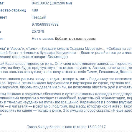
ат
84x108/32 (130x200 мм)
ество страниц
480
плет
Твердый
9785699937899
№
257378
нг
Нет отзывов.
Добавить отзыв первым.
на” и “Авось”», «Тиль», «Звезда и смерть Хоакина Мурьеты»… «Собака на се
ший брат», «Человек с бульвара Капуцинов»… Десятки ролей в театре и кино
ивание (его голосом говорит Бельмондо)…
ай Караченцов торопился жить. Он и свои воспоминания записывал тороплив
ами, на бегу, будто предчувствуя, что может не успеть. Авария, почти месяц 
нная попытка вернуться, вновь почувствовать себя Тилем, Резановым, Джон
ось заново учиться всему — ходить, говорить, жить. В одиночку это невозмож
ла Поргина, жена Николая Караченцова и партнерша по сцене, сделала все,
ж вернулся. Любовь придавала им силы, не позволяла опустить руки и отчаять
азы Николая о закулисье «Ленкома» и суете съемочных площадок соседствую
минаниями Людмилы о месяцах тяжелейшей, мучительной реабилитации, пе
ах и тяжелых неудачах на пути к возвращению. Караченцов и Поргина впуска
ля — и читателя — в свой мир, под грим, под маску, которую носит актер. Тако
позволять на сцене — только в книге. Это лучший способ сказать: «Я еще здес
»
Товар был добавлен в наш каталог: 15.03.2017