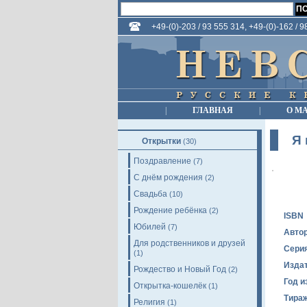
+49-(0)-203 / 93 555 314, +49-(0)-162 / 
|
ГЛАВНАЯ
|
О М
Я 
Открытки
(30)
Поздравление
(7)
С днём рождения
(2)
Свадьба
(10)
Рождение ребёнка
(2)
ISBN
Юбилей
(7)
Авто
Для родственников и друзей
Сери
(1)
Изда
Рождество и Новый Год
(2)
Год и
Открытка-кошелёк
(1)
Тира
Религия
(1)