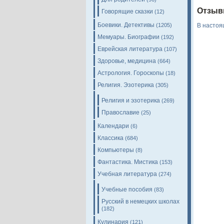
Отзыв
Говорящие сказки
(12)
Боевики. Детективы
(1205)
В настоя
Мемуары. Биографии
(192)
Еврейская литература
(107)
Здоровье, медицина
(664)
Астрология. Гороскопы
(18)
Религия. Эзотерика
(305)
Религия и эзотерика
(269)
Православие
(25)
Календари
(6)
Классика
(684)
Компьютеры
(8)
Фантастика. Мистика
(153)
Учебная литература
(274)
Учебные пособия
(83)
Русский в немецких школах
(182)
Кулинария
(121)