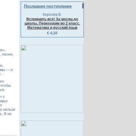
Последние поступления
Королев В.
Вспомнить всё! За месяц до
школы. Переходим во 2 класс.
Математика и русский язык
€ 4,10
не»,
, песни,
о,
комы — и
ни…
но.
 чтобы
ся.
т с
рвых
ют
го нельзя
ь. Я не