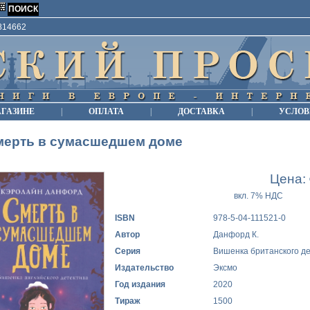
9814662
АГАЗИНЕ
|
ОПЛАТА
|
ДОСТАВКА
|
УСЛОВ
мерть в сумасшедшем доме
Цена:
вкл. 7% НДС
ISBN
978-5-04-111521-0
Автор
Данфорд К.
Серия
Вишенка британского д
Издательство
Эксмо
Год издания
2020
Тираж
1500