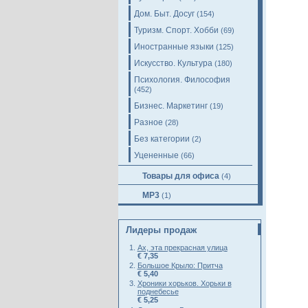
Дом. Быт. Досуг
(154)
Туризм. Спорт. Хобби
(69)
Иностранные языки
(125)
Искусство. Культура
(180)
Психология. Философия
(452)
Бизнес. Маркетинг
(19)
Разное
(28)
Без категории
(2)
Уцененные
(66)
Товары для офиса
(4)
MP3
(1)
Лидеры продаж
Ах, эта прекрасная улица
€ 7,35
Большое Крыло: Притча
€ 5,40
Хроники хорьков. Хорьки в
поднебесье
€ 5,25