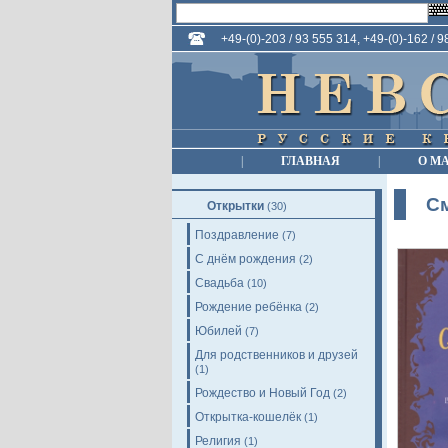
+49-(0)-203 / 93 555 314, +49-(0)-162 / 
|
ГЛАВНАЯ
|
О М
С
Открытки
(30)
Поздравление
(7)
С днём рождения
(2)
Свадьба
(10)
Рождение ребёнка
(2)
Юбилей
(7)
Для родственников и друзей
(1)
Рождество и Новый Год
(2)
Открытка-кошелёк
(1)
Религия
(1)