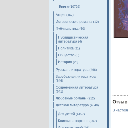
Книги
(10729)
Акция
(167)
Исторические романы
(12)
Публицистика
(60)
Публицистическая
литература
(4)
Политика
(11)
Общество
(5)
История
(28)
Русская литература
(466)
Зарубежная литература
(646)
Современная литература
(641)
Любовные романы
(212)
Отзыв
Детская литература
(4548)
В настоя
Для детей
(4157)
Книжки на картоне
(207)
Для родителей
(96)