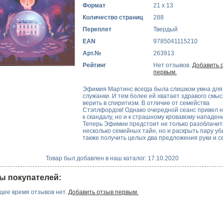
Формат
21 x 13
Количество страниц
288
Переплет
Твердый
EAN
9785041115210
Арт.№
263913
Рейтинг
Нет отзывов.
Добавить 
первым.
Эфимия Мартинс всегда была слишком умна для
служанки. И тем более ей хватает здравого смыс
верить в спиритизм. В отличие от семейства
Стэплфордов! Однако очередной сеанс привел н
к скандалу, но и к страшному кровавому нападен
Теперь Эфимии предстоит не только разоблачит
несколько семейных тайн, но и раскрыть пару уби
также получить целых два предложения руки и с
Товар был добавлен в наш каталог: 17.10.2020
ы покупателей:
щее время отзывов нет.
Добавить отзыв первым.