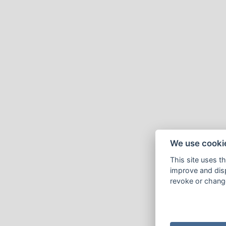
We use cooki
This site uses t
improve and disp
revoke or change