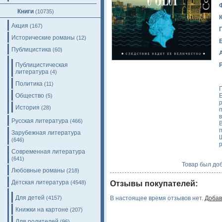
Книги
(10735)
Акция
(167)
Исторические романы
(12)
Публицистика
(60)
Публицистическая
литература
(4)
Политика
(11)
Общество
(5)
р
История
(28)
в
Русская литература
(466)
Зарубежная литература
(646)
Современная литература
(641)
Товар был доб
Любовные романы
(218)
Детская литература
(4548)
Отзывы покупателей:
Для детей
(4157)
В настоящее время отзывов нет.
Добав
Книжки на картоне
(207)
Для родителей
(96)