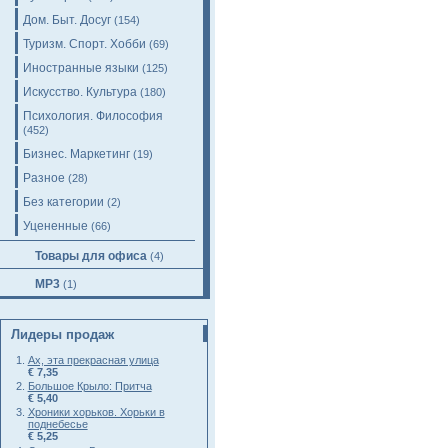
Дом. Быт. Досуг
(154)
Туризм. Спорт. Хобби
(69)
Иностранные языки
(125)
Искусство. Культура
(180)
Психология. Философия
(452)
Бизнес. Маркетинг
(19)
Разное
(28)
Без категории
(2)
Уцененные
(66)
Товары для офиса
(4)
MP3
(1)
Лидеры продаж
Ах, эта прекрасная улица
€ 7,35
Большое Крыло: Притча
€ 5,40
Хроники хорьков. Хорьки в
поднебесье
€ 5,25