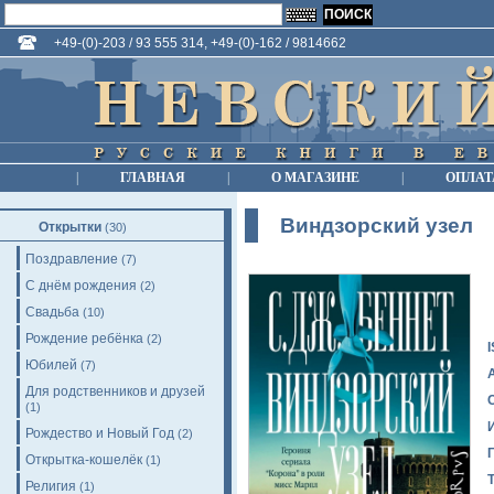
+49-(0)-203 / 93 555 314, +49-(0)-162 / 9814662
|
ГЛАВНАЯ
|
О МАГАЗИНЕ
|
ОПЛАТ
Виндзорский узел
Открытки
(30)
Поздравление
(7)
С днём рождения
(2)
Свадьба
(10)
Рождение ребёнка
(2)
Юбилей
(7)
Для родственников и друзей
(1)
Рождество и Новый Год
(2)
Открытка-кошелёк
(1)
Религия
(1)