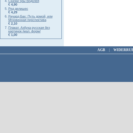
Сказки эры Водолея
€ 4,90
Ред делишес
€ 4,29
Ричард Бах: Путь домой, или
Мгновенная перспектива
€ 2,10
Плакат. Азбука русская без
картинок /мал. форм/
€ 1,00
AGB
|
WIDERRU