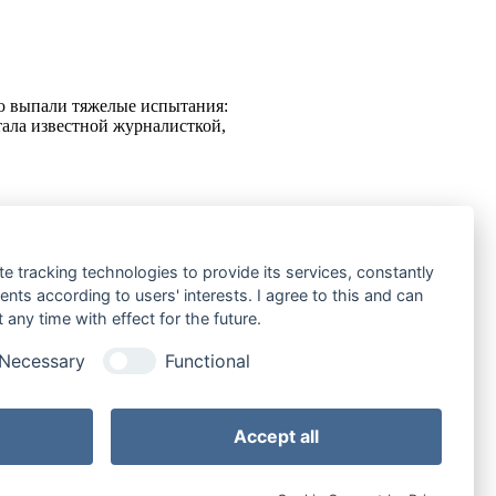
ю выпали тяжелые испытания:
тала известной журналисткой,
te tracking technologies to provide its services, constantly
ts according to users' interests. I agree to this and can
щенное ленинградской
any time with effect for the future.
лки на использованную
Necessary
Functional
Accept all
ций)
На странице: