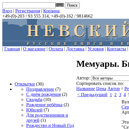
Вход
|
Регистрация
|
Корзина
+49-(0)-203 / 93 555 314, +49-(0)-162 / 9814662
|
Главная
|
О магазине
|
Оплата
|
Доставка
|
Условия
|
Контакты
|
Мемуары. Б
Автор:
Сортировать список по:
Открытки
(30)
Название
Цена
Автор
↑
Р
Поздравление
(7)
С днём рождения
(2)
< Предыдущий
1
2
3
4
Свадьба
(10)
Вул
Рождение ребёнка
(2)
Сер
Юбилей
(7)
Арт
Для родственников и
друзей
(1)
Эта
Рождество и Новый Год
"Се