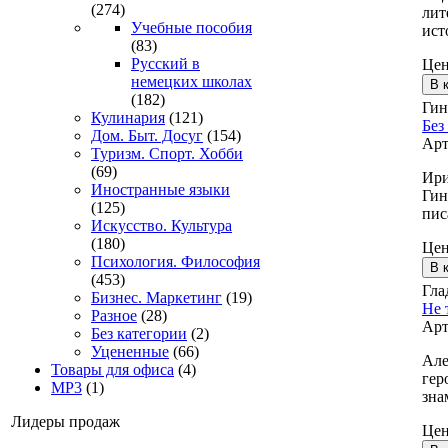
(274)
лит
Учебные пособия
ист
(83)
Русский в
Це
немецких школах
(182)
Гин
Кулинария
(121)
Без
Дом. Быт. Досуг
(154)
Арт
Туризм. Спорт. Хобби
(69)
Ири
Иностранные языки
Гин
(125)
пис
Искусство. Культура
(180)
Це
Психология. Философия
(453)
Гла
Бизнес. Маркетинг
(19)
Не 
Разное
(28)
Арт
Без категории
(2)
Уцененные
(66)
Але
Товары для офиса
(4)
гер
MP3
(1)
зна
Лидеры продаж
Це