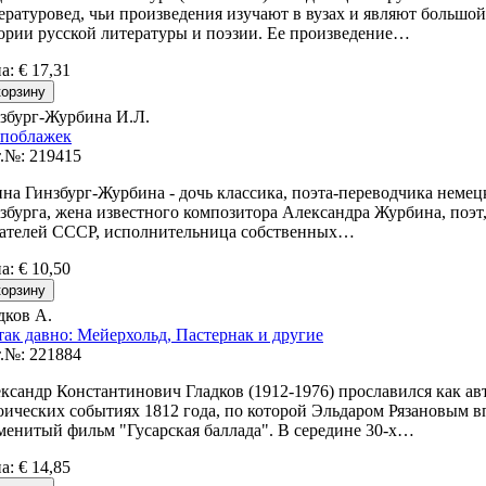
ературовед, чьи произведения изучают в вузах и являют большой
ории русской литературы и поэзии. Ее произведение…
на
:
€ 17,31
збург-Журбина И.Л.
 поблажек
.№: 219415
на Гинзбург-Журбина - дочь классика, поэта-переводчика немец
збурга, жена известного композитора Александра Журбина, поэт
ателей СССР, исполнительница собственных…
на
:
€ 10,50
дков А.
так давно: Мейерхольд, Пастернак и другие
.№: 221884
ксандр Константинович Гладков (1912-1976) прославился как ав
оических событиях 1812 года, по которой Эльдаром Рязановым в
менитый фильм "Гусарская баллада". В середине 30-х…
на
:
€ 14,85