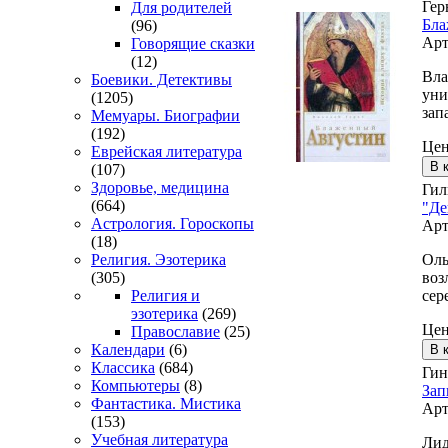
Гер
Для родителей
Бла
(96)
Арт
Говорящие сказки
(12)
Вла
Боевики. Детективы
уни
(1205)
зап
Мемуары. Биографии
(192)
Це
Еврейская литература
(107)
Здоровье, медицина
Гил
(664)
"Де
Астрология. Гороскопы
Арт
(18)
Оль
Религия. Эзотерика
воз
(305)
сер
Религия и
эзотерика
(269)
Це
Православие
(25)
Календари
(6)
Классика
(684)
Гин
Компьютеры
(8)
Зап
Фантастика. Мистика
Арт
(153)
Учебная литература
Лид