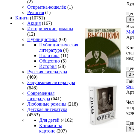
(2)
Худ
Открытка-кошелёк
(1)
Религия
(1)
Це
Книги
(10751)
Акция
(167)
Выс
Исторические романы
Мой
(12)
Арт
Публицистика
(60)
Публицистическая
Кни
литература
(4)
ста
Политика
(11)
нед
Общество
(5)
История
(28)
Це
Русская литература
(469)
Гай
Зарубежная литература
Фр
(646)
Арт
Современная
литература
(641)
Чел
Любовные романы
(218)
тео
Детская литература
чел
(4553)
Для детей
(4162)
Це
Книжки на
картоне
(207)