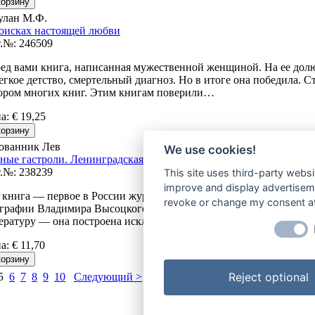
улан М.Ф.
оисках настоящей любви
.№: 246509
ед вами книга, написанная мужественной женщиной. На ее дол
егкое детство, смертельный диагноз. Но в итоге она победила. С
ором многих книг. Этим книгам поверили…
на
:
€ 19,25
ованник Лев
We use cookies!
ные гастроли. Ленинградская биография Владимира Высоцкого
.№: 238239
This site uses third-party websi
improve and display advertisemen
 книга — первое в России журналистское расследование, посвя
revoke or change my consent at 
графии Владимира Высоцкого. Книга не содержит ни одной ссы
ературу — она построена исключительно на эксклюзивных…
на
:
€ 11,70
Reject optional
5
6
7
8
9
10
Следующий >
| Показано 41-50 (Всего 192 пози