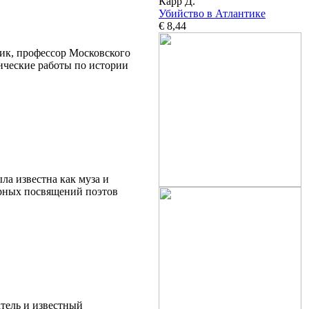
Карр Д.
Убийство в Атлантике
€ 8,44
ик, профессор Московского
сические работы по истории
а известна как муза и
орных посвящений поэтов
тель и известный