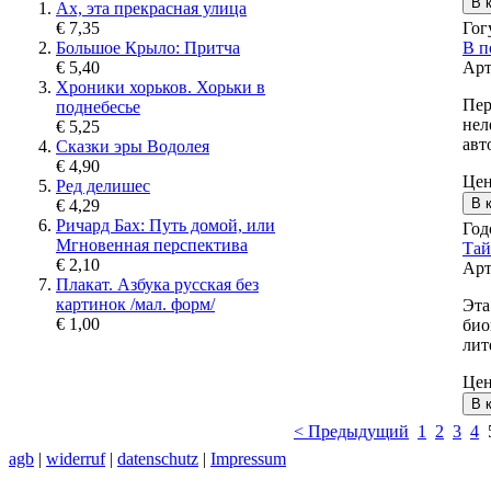
Ах, эта прекрасная улица
Гог
€ 7,35
В п
Большое Крыло: Притча
Арт
€ 5,40
Хроники хорьков. Хорьки в
Пер
поднебесье
нел
€ 5,25
авт
Сказки эры Водолея
€ 4,90
Це
Ред делишес
€ 4,29
Ричард Бах: Путь домой, или
Год
Мгновенная перспектива
Тай
€ 2,10
Арт
Плакат. Азбука русская без
картинок /мал. форм/
Эта
€ 1,00
био
лит
Це
< Предыдущий
1
2
3
4
agb
|
widerruf
|
datenschutz
|
Impressum