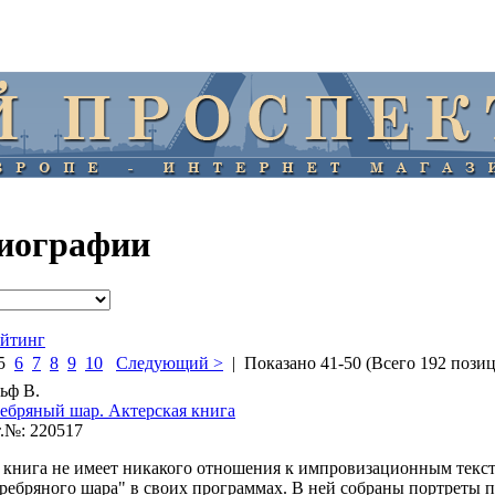
иографии
ейтинг
5
6
7
8
9
10
Следующий >
| Показано 41-50 (Всего 192 пози
ьф В.
ебряный шар. Актерская книга
.№: 220517
 книга не имеет никакого отношения к импровизационным текс
ребряного шара" в своих программах. В ней собраны портреты 