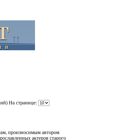
ций)
На странице:
там, произносимым автором
прославленных актеров старого