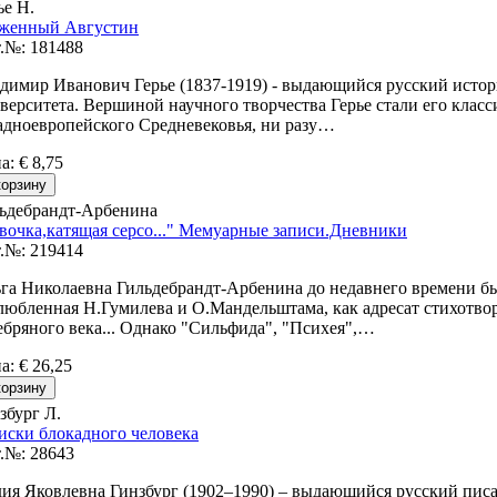
ье Н.
женный Августин
.№: 181488
димир Иванович Герье (1837-1919) - выдающийся русский истор
верситета. Вершиной научного творчества Герье стали его клас
адноевропейского Средневековья, ни разу…
на
:
€ 8,75
ьдебрандт-Арбенина
вочка,катящая серсо..." Мемуарные записи.Дневники
.№: 219414
га Николаевна Гильдебрандт-Арбенина до недавнего времени был
любленная Н.Гумилева и О.Мандельштама, как адресат стихотв
ебряного века... Однако "Сильфида", "Психея",…
на
:
€ 26,25
збург Л.
иски блокадного человека
.№: 28643
ия Яковлевна Гинзбург (1902–1990) – выдающийся русский писа