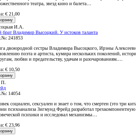
ожественного театра, звезд кино и балета…
на
:
€ 21,00
оцкая И.А.
 брат Владимир Высоцкий. У истоков таланта
.№: 241853
га двоюродной сестры Владимира Высоцкого, Ирэны Алексеев
новлению поэта и артиста, кумира нескольких поколений, истори
ругам, любви и предательству, удачам и разочарованиям.…
на
:
€ 10,50
 П.
ейд
.№: 14054
овек социален, сексуален и знает о том, что смертен (это три ки
рии психоанализа Зигмунд Фрейд разработал трехкомпонентную
овеческой психики и исследовал механизмы…
на
:
€ 23,96