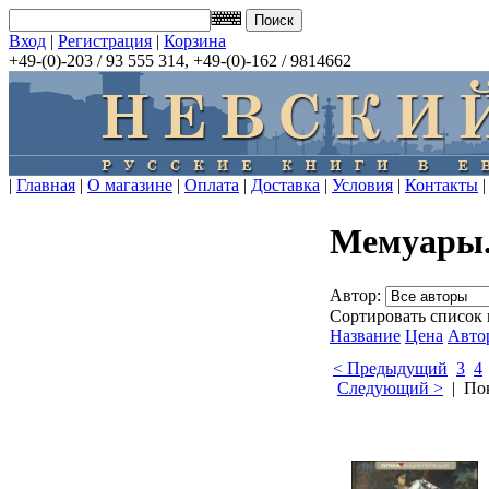
Вход
|
Регистрация
|
Корзина
+49-(0)-203 / 93 555 314, +49-(0)-162 / 9814662
|
Главная
|
О магазине
|
Оплата
|
Доставка
|
Условия
|
Контакты
|
Мемуары.
Автор:
Сортировать список 
Название
Цена
Авто
< Предыдущий
3
4
Следующий >
| Пок