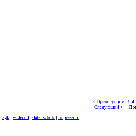
< Предыдущий
3
4
Следующий >
| Пок
agb
|
widerruf
|
datenschutz
|
Impressum