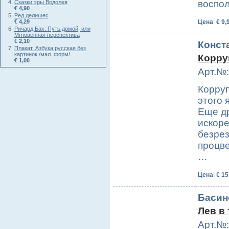
воспо
Сказки эры Водолея
€ 4,90
Ред делишес
€ 4,29
Цена
:
€ 9,
Ричард Бах: Путь домой, или
Мгновенная перспектива
€ 2,10
Конст
Плакат. Азбука русская без
картинок /мал. форм/
Корру
€ 1,00
Арт.№:
Корруп
этого 
Еще д
искоре
безрез
процве
…
Цена
:
€ 15
Басин
Лев в
Арт.№: