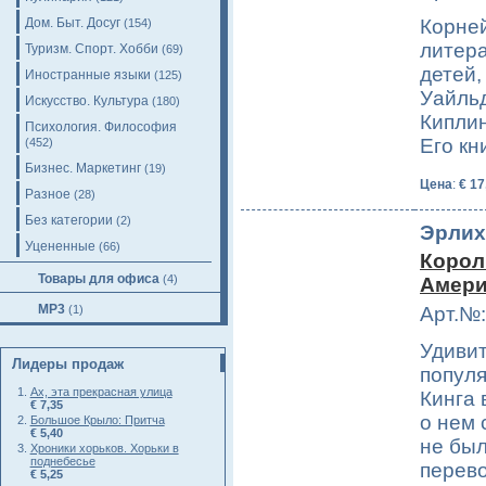
Дом. Быт. Досуг
Корней
(154)
литера
Туризм. Спорт. Хобби
(69)
детей,
Иностранные языки
(125)
Уайльд
Искусство. Культура
(180)
Киплин
Психология. Философия
Его кн
(452)
Бизнес. Маркетинг
(19)
Цена
:
€ 17
Разное
(28)
Без категории
(2)
Эрлих
Уцененные
(66)
Корол
Товары для офиса
(4)
Амери
MP3
(1)
Арт.№:
Удивит
Лидеры продаж
попул
Ах, эта прекрасная улица
Кинга 
€ 7,35
о нем 
Большое Крыло: Притча
€ 5,40
не был
Хроники хорьков. Хорьки в
поднебесье
перев
€ 5,25