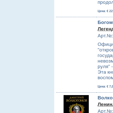
продо
Цена
:
€ 22
Богом
Леген
Арт.№:
Офици
"откро
госуда
невозм
руля" 
Эта кн
воспо
Цена
:
€ 7,
Волко
Ленин
Арт.№: