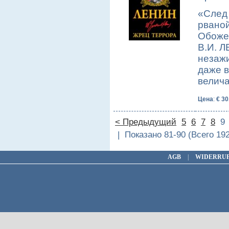
«След 
рваной
Обоже
В.И. Л
незаж
даже в
велич
Цена
:
€ 30
< Предыдущий
5
6
7
8
| Показано 81-90 (Всего 19
AGB
|
WIDERRU