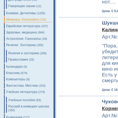
нот.…
Говорящие сказки
(12)
Цена
:
€ 9,
Боевики. Детективы
(1205)
Мемуары. Биографии
(192)
Шукши
Еврейская литература
(107)
Калин
Здоровье, медицина
(664)
Арт.№:
Астрология. Гороскопы
(18)
"Пора,
Религия. Эзотерика
(305)
убедит
Религия и эзотерика
(269)
литера
Православие
(25)
для ки
Календари
(6)
кино и
Классика
(674)
Есть у
Компьютеры
(8)
смерт
Фантастика. Мистика
(153)
Цена
:
€ 16
Учебная литература
(274)
Учебные пособия
(83)
Чуков
Русский в немецких школах
Корне
(182)
Арт.№:
Кулинария
(121)