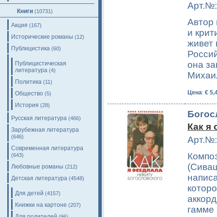
Арт.№:
Книги
(10731)
Автор 
Акция
(167)
и крит
Исторические романы
(12)
живет 
Публицистика
(60)
Россий
она з
Публицистическая
литература
(4)
Михаи
Политика
(11)
Цена
:
€ 5,
Общество
(5)
История
(28)
Богос
Русская литература
(466)
Как я
Зарубежная литература
(646)
Арт.№:
Современная литература
Компо
(643)
(Сиваш
Любовные романы
(212)
напис
Детская литература
(4548)
которо
Для детей
(4157)
аккорд
Книжки на картоне
(207)
гамме 
Для родителей
(96)