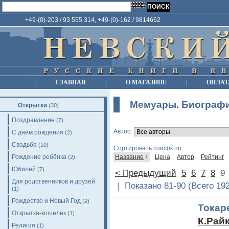
+49-(0)-203 / 93 555 314, +49-(0)-162 / 9814662
|
ГЛАВНАЯ
|
О МАГАЗИНЕ
|
ОПЛАТ
Мемуары. Биограф
Открытки
(30)
Поздравление
(7)
Автор:
С днём рождения
(2)
Свадьба
(10)
Сортировать список по:
Рождение ребёнка
Название
↑
Цена
Автор
Рейтинг
(2)
Юбилей
(7)
< Предыдущий
5
6
7
8
Для родственников и друзей
| Показано 81-90 (Всего 19
(1)
Рождество и Новый Год
(2)
Токар
Открытка-кошелёк
(1)
К.Рай
Религия
(1)