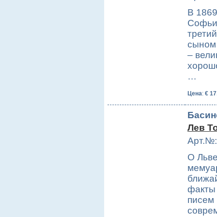
В 1869
Софьи
третий
сыном 
– вели
хорошо
…
Цена
:
€ 17
Басин
Лев Т
Арт.№:
О Льве
мемуар
ближа
факты 
писем 
соврем