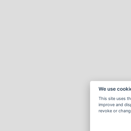
We use cooki
This site uses t
improve and disp
revoke or change