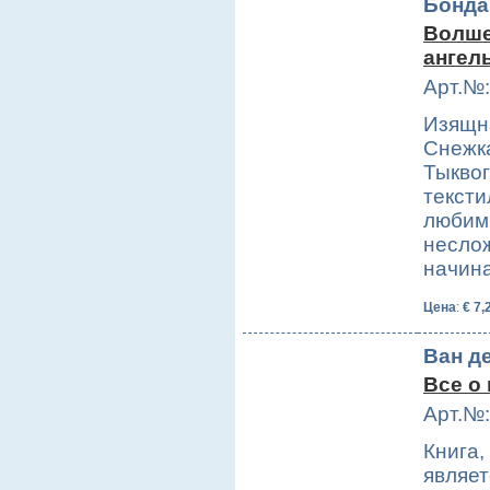
Бонда
Волше
ангел
Арт.№:
Изящна
Снежк
Тыквог
тексти
любимы
несло
начи
Цена
:
€ 7,
Ван д
Все о 
Арт.№:
Книга,
являе