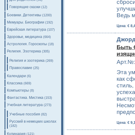
сброси
Говорящие сказки
(12)
улучши
Ведь 
Боевики. Детективы
(1200)
Мемуары. Биографии
(192)
Цена
:
€ 8,
Еврейская литература
(107)
Здоровье, медицина
(664)
Джорд
Астрология. Гороскопы
(18)
Быть 
Религия. Эзотерика
(305)
изящн
Религия и эзотерика
(269)
Арт.№:
Православие
(25)
Эта ум
Календари
(6)
как с
Классика
(669)
стиль,
Компьютеры
(8)
успеха
Фантастика. Мистика
выстр
(153)
Несмот
Учебная литература
(273)
предп
Учебные пособия
(82)
Русский в немецких школах
Цена
:
€ 9,
(182)
Кулинария
(121)