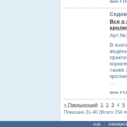
Цена
:
€ 12
Седов
Все о
кроли
Арт.№:
В книг
ведени
практи
кормле
также 
кролик
…
Цена
:
€ 6,
< Предыдущий
1
2
3
4
5
Показано 31-40 (Всего 154 
AGB
|
WIDERRU