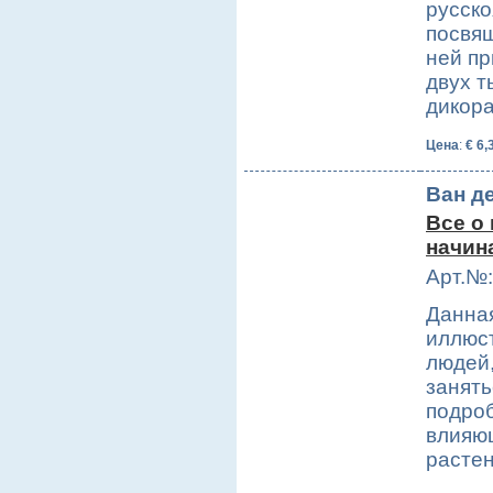
русск
посвя
ней пр
двух т
дикор
Цена
:
€ 6,
Ван д
Все о
начин
Арт.№:
Данная
иллюс
людей,
занять
подро
влияю
расте