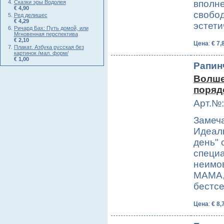
вполн
Сказки эры Водолея
€ 4,90
свобо
Ред делишес
€ 4,29
эстети
Ричард Бах: Путь домой, или
Мгновенная перспектива
€ 2,10
Цена
:
€ 7,
Плакат. Азбука русская без
картинок /мал. форм/
€ 1,00
Рапин
Волше
порядо
Арт.№:
Замеча
Идеаль
день" 
специа
неимо
MAMA,
бестс
Цена
:
€ 8,