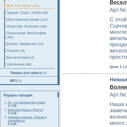
Весел
Дом. Быт. Досуг
(154)
Арт.№:
Туризм. Спорт. Хобби
(69)
С этой
Иностранные языки
(124)
Сценар
Искусство. Культура
(180)
многоо
Психология. Философия
весел
(451)
празд
Бизнес. Маркетинг
(19)
весело
Разное
(28)
прост
Без категории
(2)
Уцененные
(66)
Цена
:
€ 1,
Товары для офиса
(4)
Ниман
MP3
(1)
Волни
Арт.№:
Лидеры продаж
Ах, эта прекрасная улица
Наша к
€ 7,35
замеч
Большое Крыло: Притча
€ 5,40
волнис
Хроники хорьков. Хорьки в
поднебесье
много 
€ 5,25