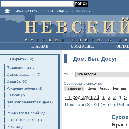
+49-(0)-203 / 93 555 314, +49-(0)-162 / 9814662
|
ГЛАВНАЯ
|
О МАГАЗИНЕ
|
ОПЛАТ
Дом. Быт. Досуг
Открытки
(30)
Поздравление
(7)
Автор:
С днём рождения
(2)
Свадьба
(10)
Сортировать список по:
Рождение ребёнка
Название
↑
Цена
Автор
Рейтинг
(2)
Юбилей
(7)
< Предыдущий
1
2
3
4
5
Для родственников и друзей
Показано 31-40 (Всего 154 
(1)
Рождество и Новый Год
(2)
Сусое
Открытка-кошелёк
(1)
Брасле
Религия
(1)