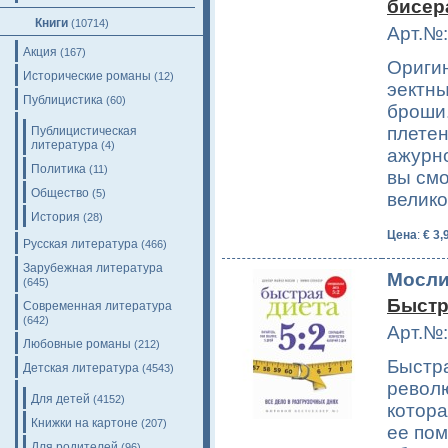
бисер
Книги
(10714)
Арт.№:
Акция
(167)
Ориги
Исторические романы
(12)
эектны
Публицистика
(60)
броши.
плетен
Публицистическая
литература
(4)
ажурн
Политика
(11)
вы смо
Общество
(5)
велик
История
(28)
Цена
:
€ 3,
Русская литература
(466)
Зарубежная литература
Мосли
(645)
Быстр
Современная литература
(642)
Арт.№:
Любовные романы
(212)
Быстра
Детская литература
(4543)
револ
Для детей
(4152)
котора
Книжки на картоне
(207)
ее по
Для родителей
(96)