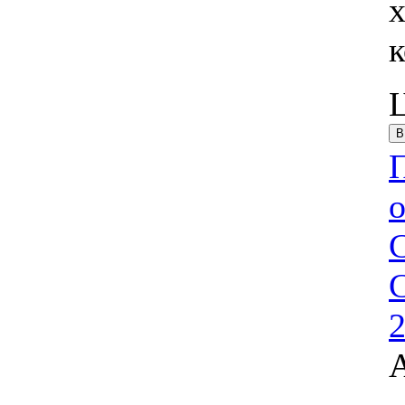
х
С
2