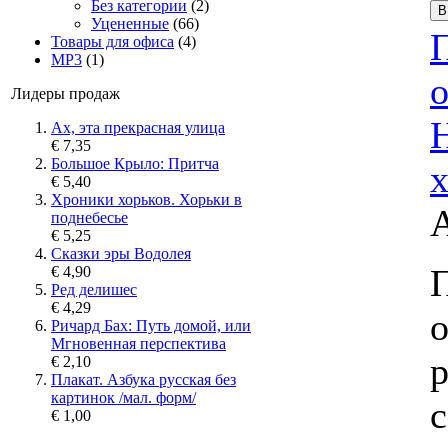
Без категории
(2)
Уцененные
(66)
Товары для офиса
(4)
MP3
(1)
Лидеры продаж
Ах, эта прекрасная улица
€ 7,35
Большое Крыло: Притча
€ 5,40
Хроники хорьков. Хорьки в
поднебесье
€ 5,25
Сказки эры Водолея
€ 4,90
Ред делишес
€ 4,29
о
Ричард Бах: Путь домой, или
Мгновенная перспектива
€ 2,10
Плакат. Азбука русская без
картинок /мал. форм/
с
€ 1,00