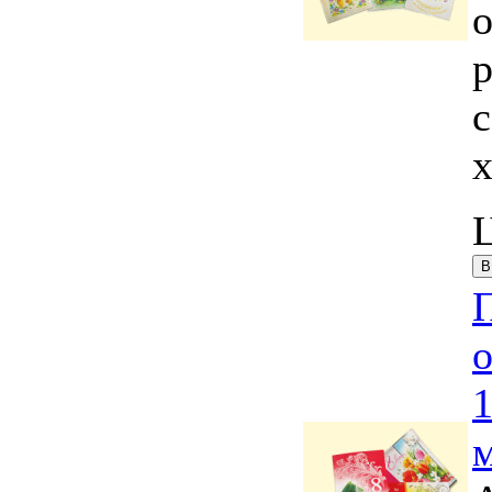
о
с
о
1