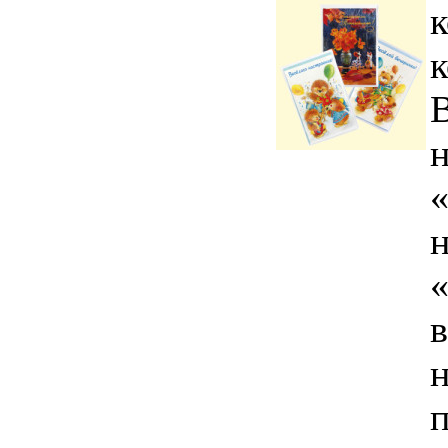
к
к
н
н
в