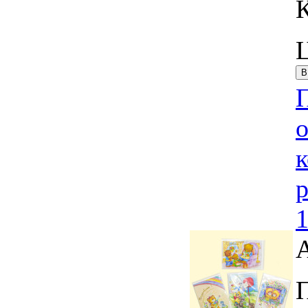
К
о
к