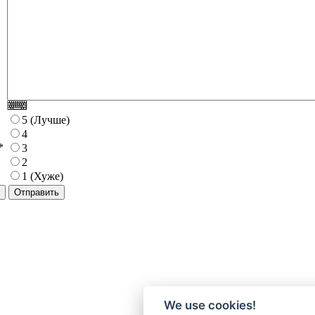
5 (Лучше)
4
*
3
2
1 (Хуже)
We use cookies!