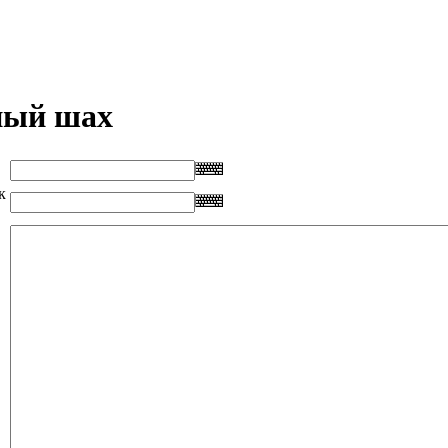
ный шах
к