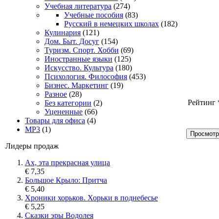
Учебная литература
(274)
Учебные пособия
(83)
Русский в немецких школах
(182)
Кулинария
(121)
Дом. Быт. Досуг
(154)
Туризм. Спорт. Хобби
(69)
Иностранные языки
(125)
Искусство. Культура
(180)
Психология. Философия
(453)
Бизнес. Маркетинг
(19)
Разное
(28)
Рейтинг
Без категории
(2)
Уцененные
(66)
Товары для офиса
(4)
MP3
(1)
Просмотр
Лидеры продаж
Ах, эта прекрасная улица
€ 7,35
Большое Крыло: Притча
€ 5,40
Хроники хорьков. Хорьки в поднебесье
€ 5,25
Сказки эры Водолея