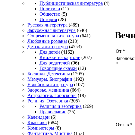
Публицистическая литература
(4)
Политика
(11)
Общество
(5)
История
(28)
Русская литература
(469)
Зарубежная литература
(646)
Веч
Современная литература
(641)
Любовные романы
(218)
Детская литература
(4553)
От
*
Для детей
(4162)
Книжки на картоне
(207)
Заголово
Для родителей
(96)
*
Говорящие сказки
(12)
Боевики. Детективы
(1205)
Мемуары. Биографии
(192)
Еврейская литература
(107)
Здоровье, медицина
(664)
Астрология. Гороскопы
(18)
Религия. Эзотерика
(305)
Религия и эзотерика
(269)
Православие
(25)
Календари
(6)
Классика
(684)
Отзыв
*
Компьютеры
(8)
Фантастика. Мистика
(153)