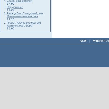
Сказки эры Водолея
€ 4,90
Ред делишес
€ 4,29
Ричард Бах: Путь домой, или
Мгновенная перспектива
€ 2,10
Плакат. Азбука русская без
картинок /мал. форм/
€ 1,00
AGB
|
WIDERRU