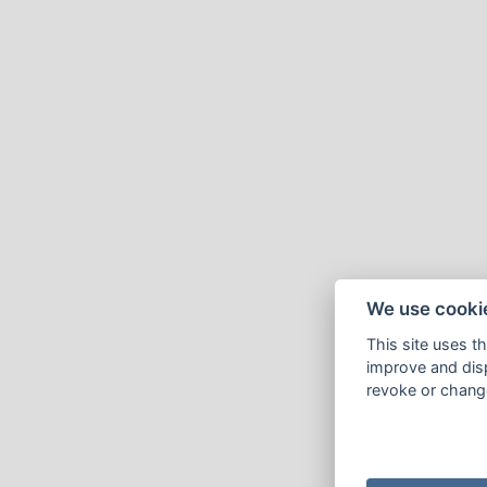
We use cooki
This site uses t
improve and disp
revoke or change