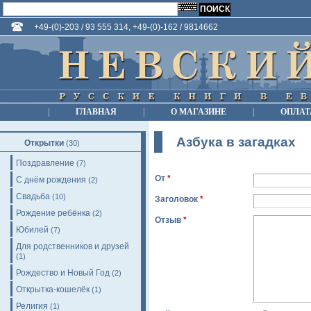
+49-(0)-203 / 93 555 314, +49-(0)-162 / 9814662
|
ГЛАВНАЯ
|
О МАГАЗИНЕ
|
ОПЛАТ
Азбука в загадках
Открытки
(30)
Поздравление
(7)
От
*
С днём рождения
(2)
Свадьба
(10)
Заголовок
*
Рождение ребёнка
(2)
Отзыв
*
Юбилей
(7)
Для родственников и друзей
(1)
Рождество и Новый Год
(2)
Открытка-кошелёк
(1)
Религия
(1)