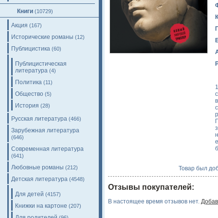
Книги
(10729)
Акция
(167)
Исторические романы
(12)
Публицистика
(60)
Публицистическая
литература
(4)
Политика
(11)
Общество
(5)
История
(28)
с
Русская литература
(466)
Зарубежная литература
(646)
Современная литература
(641)
Любовные романы
(212)
Товар был доб
Детская литература
(4548)
Отзывы покупателей:
Для детей
(4157)
В настоящее время отзывов нет.
Добав
Книжки на картоне
(207)
Для родителей
(96)