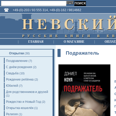
+49-(0)-203 / 93 555 314, +49-(0)-162 / 9814662
|
ГЛАВНАЯ
|
О МАГАЗИНЕ
|
ОПЛАТ
Подражатель
Открытки
(30)
Поздравление
(7)
С днём рождения
(2)
Свадьба
(10)
Рождение ребёнка
(2)
Юбилей
(7)
Для родственников и друзей
(1)
Рождество и Новый Год
(2)
Открытка-кошелёк
(1)
Религия
(1)