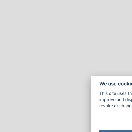
We use cooki
This site uses t
improve and disp
revoke or change