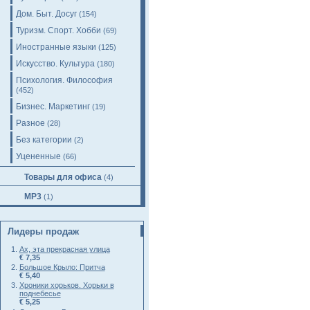
Дом. Быт. Досуг
(154)
Туризм. Спорт. Хобби
(69)
Иностранные языки
(125)
Искусство. Культура
(180)
Психология. Философия
(452)
Бизнес. Маркетинг
(19)
Разное
(28)
Без категории
(2)
Уцененные
(66)
Товары для офиса
(4)
MP3
(1)
Лидеры продаж
Ах, эта прекрасная улица
€ 7,35
Большое Крыло: Притча
€ 5,40
Хроники хорьков. Хорьки в
поднебесье
€ 5,25