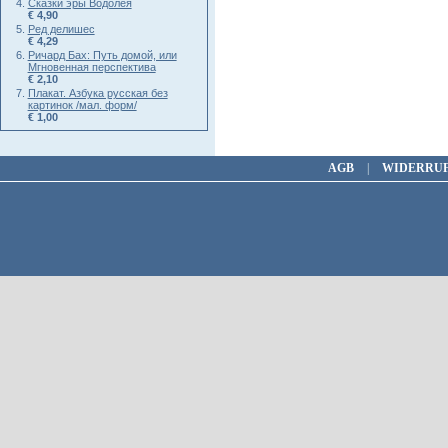
Сказки эры Водолея
€ 4,90
Ред делишес
€ 4,29
Ричард Бах: Путь домой, или
Мгновенная перспектива
€ 2,10
Плакат. Азбука русская без
картинок /мал. форм/
€ 1,00
AGB
|
WIDERRU