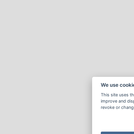
We use cooki
This site uses t
improve and disp
revoke or change