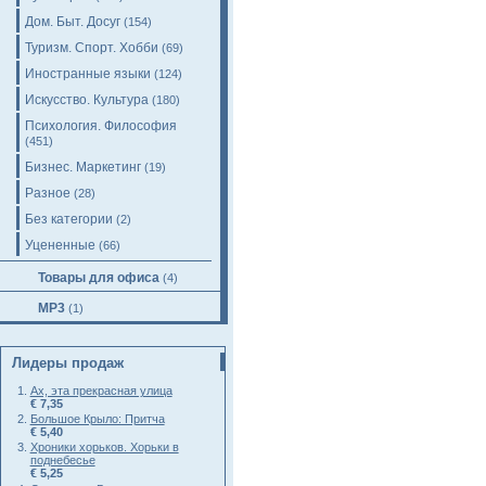
Дом. Быт. Досуг
(154)
Туризм. Спорт. Хобби
(69)
Иностранные языки
(124)
Искусство. Культура
(180)
Психология. Философия
(451)
Бизнес. Маркетинг
(19)
Разное
(28)
Без категории
(2)
Уцененные
(66)
Товары для офиса
(4)
MP3
(1)
Лидеры продаж
Ах, эта прекрасная улица
€ 7,35
Большое Крыло: Притча
€ 5,40
Хроники хорьков. Хорьки в
поднебесье
€ 5,25