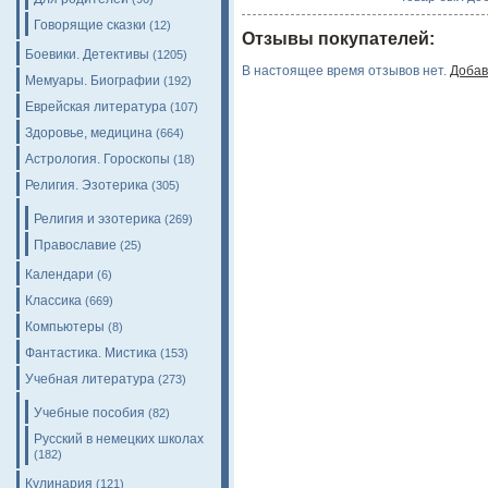
Говорящие сказки
(12)
Отзывы покупателей:
Боевики. Детективы
(1205)
В настоящее время отзывов нет.
Добав
Мемуары. Биографии
(192)
Еврейская литература
(107)
Здоровье, медицина
(664)
Астрология. Гороскопы
(18)
Религия. Эзотерика
(305)
Религия и эзотерика
(269)
Православие
(25)
Календари
(6)
Классика
(669)
Компьютеры
(8)
Фантастика. Мистика
(153)
Учебная литература
(273)
Учебные пособия
(82)
Русский в немецких школах
(182)
Кулинария
(121)