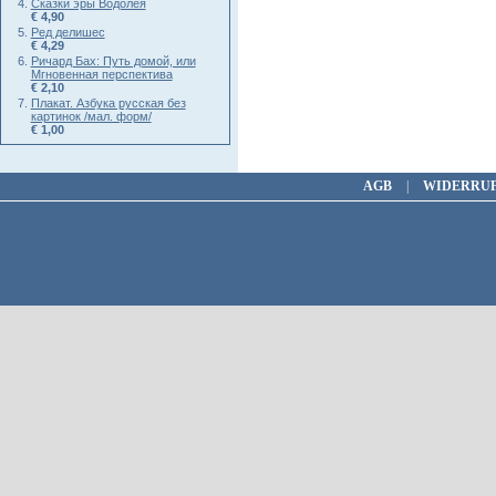
Сказки эры Водолея
€ 4,90
Ред делишес
€ 4,29
Ричард Бах: Путь домой, или
Мгновенная перспектива
€ 2,10
Плакат. Азбука русская без
картинок /мал. форм/
€ 1,00
AGB
|
WIDERRU