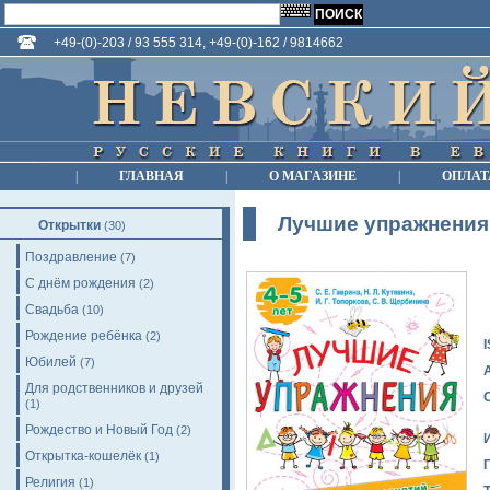
+49-(0)-203 / 93 555 314, +49-(0)-162 / 9814662
|
ГЛАВНАЯ
|
О МАГАЗИНЕ
|
ОПЛАТ
Лучшие упражнения.
Открытки
(30)
Поздравление
(7)
С днём рождения
(2)
Свадьба
(10)
Рождение ребёнка
(2)
Юбилей
(7)
Для родственников и друзей
(1)
Рождество и Новый Год
(2)
Открытка-кошелёк
(1)
Религия
(1)