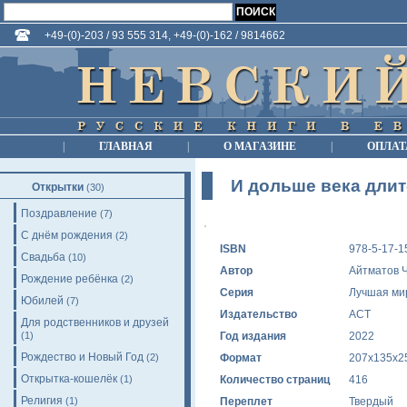
+49-(0)-203 / 93 555 314, +49-(0)-162 / 9814662
|
ГЛАВНАЯ
|
О МАГАЗИНЕ
|
ОПЛАТ
И дольше века длит
Открытки
(30)
Поздравление
(7)
С днём рождения
(2)
ISBN
978-5-17-1
Свадьба
(10)
Автор
Айтматов Ч
Рождение ребёнка
(2)
Серия
Лучшая ми
Юбилей
(7)
Издательство
АСТ
Для родственников и друзей
(1)
Год издания
2022
Рождество и Новый Год
(2)
Формат
207x135x2
Открытка-кошелёк
(1)
Количество страниц
416
Религия
(1)
Переплет
Твердый