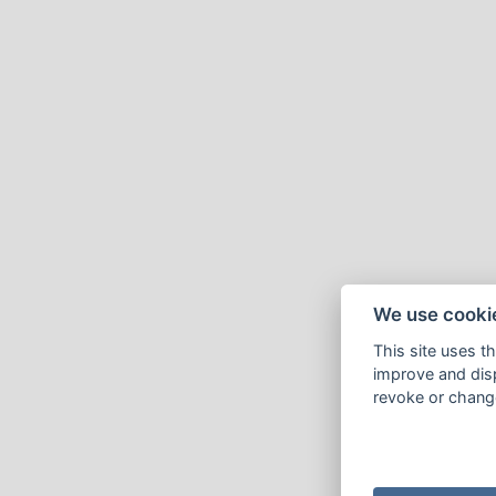
We use cooki
This site uses t
improve and disp
revoke or change