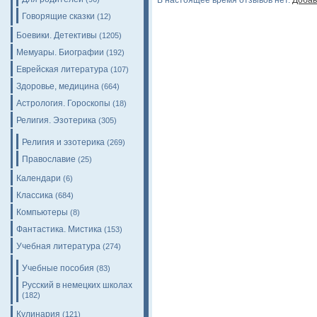
В настоящее время отзывов нет.
Добав
Говорящие сказки
(12)
Боевики. Детективы
(1205)
Мемуары. Биографии
(192)
Еврейская литература
(107)
Здоровье, медицина
(664)
Астрология. Гороскопы
(18)
Религия. Эзотерика
(305)
Религия и эзотерика
(269)
Православие
(25)
Календари
(6)
Классика
(684)
Компьютеры
(8)
Фантастика. Мистика
(153)
Учебная литература
(274)
Учебные пособия
(83)
Русский в немецких школах
(182)
Кулинария
(121)