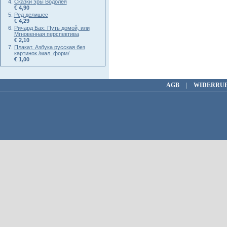
Сказки эры Водолея
€ 4,90
Ред делишес
€ 4,29
Ричард Бах: Путь домой, или
Мгновенная перспектива
€ 2,10
Плакат. Азбука русская без
картинок /мал. форм/
€ 1,00
AGB
|
WIDERRU