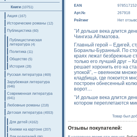
EAN
978517152
Книги
(10751)
Арт.№
267918
Акция
(167)
Рейтинг
Нет отзыв
Исторические романы
(12)
"И дольше века длится ден
Публицистика
(60)
Чингиза Айтматова.
Публицистическая
литература
Главный герой – Едигей, с
(4)
Боранлы-Буранный. По стор
Политика
(11)
краях лежат безбрежные сте
Общество
(5)
только его лучший друг – К
История
решает хоронить его на ст
(28)
упокой", – овеянном множе
Русская литература
(469)
кладбища, где покоится мн
Зарубежная литература
построен обнесенный колю
(646)
ворот…
Современная литература
"И дольше века длится ден
(641)
котором переплетаются ми
Любовные романы
(218)
Детская литература
(4553)
Товар был доб
Для детей
(4162)
Отзывы покупателей:
Книжки на картоне
(207)
Для родителей
(96)