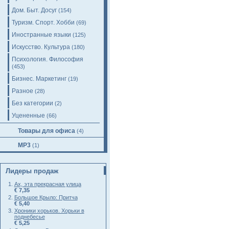
Дом. Быт. Досуг
(154)
Туризм. Спорт. Хобби
(69)
Иностранные языки
(125)
Искусство. Культура
(180)
Психология. Философия
(453)
Бизнес. Маркетинг
(19)
Разное
(28)
Без категории
(2)
Уцененные
(66)
Товары для офиса
(4)
MP3
(1)
Лидеры продаж
Ах, эта прекрасная улица
€ 7,35
Большое Крыло: Притча
€ 5,40
Хроники хорьков. Хорьки в
поднебесье
€ 5,25