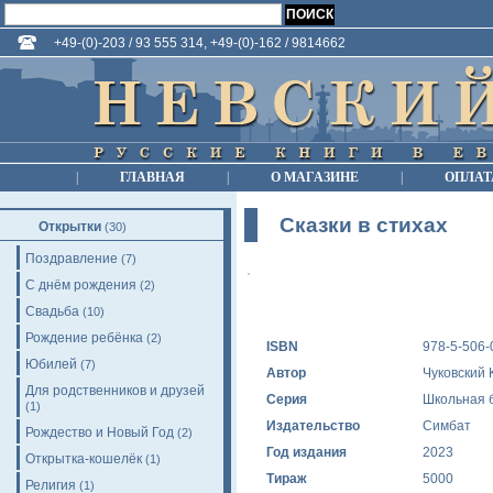
+49-(0)-203 / 93 555 314, +49-(0)-162 / 9814662
|
ГЛАВНАЯ
|
О МАГАЗИНЕ
|
ОПЛАТ
Сказки в стихах
Открытки
(30)
Поздравление
(7)
С днём рождения
(2)
Свадьба
(10)
Рождение ребёнка
(2)
ISBN
978-5-506-
Юбилей
(7)
Автор
Чуковский 
Для родственников и друзей
Серия
Школьная 
(1)
Издательство
Симбат
Рождество и Новый Год
(2)
Год издания
2023
Открытка-кошелёк
(1)
Тираж
5000
Религия
(1)