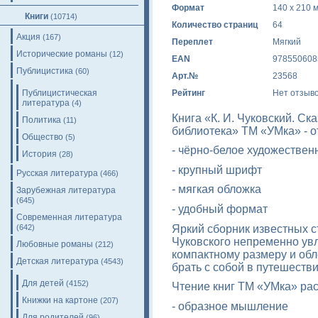
Формат
140 х 210 
Книги
(10714)
Количество страниц
64
Акция
(167)
Переплет
Мягкий
Исторические романы
(12)
EAN
978550608
Публицистика
(60)
Арт.№
23568
Публицистическая
Рейтинг
Нет отзыв
литература
(4)
Книга «К. И. Чуковский. Ск
Политика
(11)
библиотека» ТМ «УМка» - о
Общество
(5)
- чёрно-белое художестве
История
(28)
- крупный шрифт
Русская литература
(466)
- мягкая обложка
Зарубежная литература
(645)
- удобный формат
Современная литература
Яркий сборник известных 
(642)
Чуковского непременно увл
Любовные романы
(212)
компактному размеру и обл
Детская литература
(4543)
брать с собой в путешестви
Для детей
(4152)
Чтение книг ТМ «УМка» рас
Книжки на картоне
(207)
- образное мышление
Для родителей
(96)