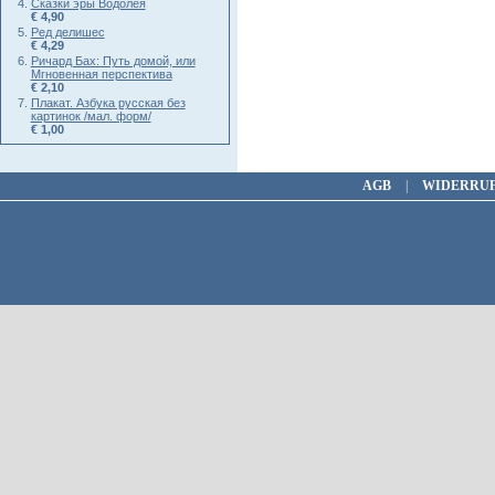
Сказки эры Водолея
€ 4,90
Ред делишес
€ 4,29
Ричард Бах: Путь домой, или
Мгновенная перспектива
€ 2,10
Плакат. Азбука русская без
картинок /мал. форм/
€ 1,00
AGB
|
WIDERRU