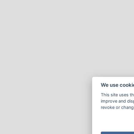
We use cooki
This site uses t
improve and disp
revoke or change