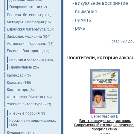
- визуальное восприятие
Говорящие сказки
(12)
- внимание
Боевики. Детективы
(1200)
- память
Мемуары. Биографии
(192)
- речь
Еврейская литература
(107)
Здоровье, медицина
(664)
Товар был доб
Астрология. Гороскопы
(18)
Религия. Эзотерика
(305)
Посетители, которые заказ
Религия и эзотерика
(269)
Православие
(25)
Календари
(6)
Классика
(669)
Компьютеры
(8)
Фантастика. Мистика
(153)
Учебная литература
(273)
Учебные пособия
(82)
Береславская Е.
Русский в немецких школах
Вегетососудистая дистония.
(182)
Современный взгляд на лечение
профилактику .
Кулинария
(121)