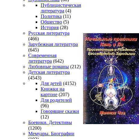
Публицистическая
литература
(4)
Политика
(11)
Общество
(5)
История
(28)
Русская литература
(466)
Зарубежная литература
(645)
Современная
литература
(642)
Любовные романы
(212)
Детская литература
(4543)
Для детей
(4152)
Книжки на
картоне
(207)
Для родителей
(96)
Говорящие сказки
(12)
Боевики. Детективы
(1200)
Мемуары. Биографии