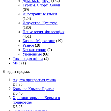
Дом. Быт. Досуг
(154)
Туризм. Спорт. Хобби
(69)
Иностранные языки
(124)
Искусство. Культура
(180)
Психология. Философия
(451)
Бизнес. Маркетинг
(19)
Разное
(28)
Без категории
(2)
Уцененные
(66)
Товары для офиса
(4)
MP3
(1)
Лидеры продаж
Ах, эта прекрасная улица
€ 7,35
Большое Крыло: Притча
€ 5,40
Хроники хорьков. Хорьки в
поднебесье
€ 5,25