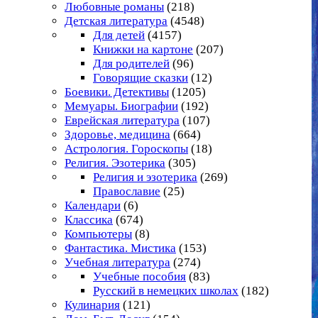
Любовные романы
(218)
Детская литература
(4548)
Для детей
(4157)
Книжки на картоне
(207)
Для родителей
(96)
Говорящие сказки
(12)
Боевики. Детективы
(1205)
Мемуары. Биографии
(192)
Еврейская литература
(107)
Здоровье, медицина
(664)
Астрология. Гороскопы
(18)
Религия. Эзотерика
(305)
Религия и эзотерика
(269)
Православие
(25)
Календари
(6)
Классика
(674)
Компьютеры
(8)
Фантастика. Мистика
(153)
Учебная литература
(274)
Учебные пособия
(83)
Русский в немецких школах
(182)
Кулинария
(121)