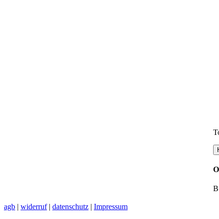
Т
О
В
agb
|
widerruf
|
datenschutz
|
Impressum