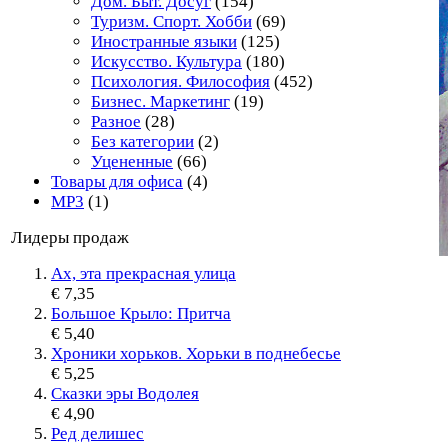
Дом. Быт. Досуг
(154)
Туризм. Спорт. Хобби
(69)
Иностранные языки
(125)
Искусство. Культура
(180)
Психология. Философия
(452)
Бизнес. Маркетинг
(19)
Разное
(28)
Без категории
(2)
Уцененные
(66)
Товары для офиса
(4)
MP3
(1)
Лидеры продаж
Ах, эта прекрасная улица
€ 7,35
Большое Крыло: Притча
€ 5,40
Хроники хорьков. Хорьки в поднебесье
€ 5,25
Сказки эры Водолея
€ 4,90
Ред делишес