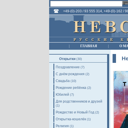
+49-(0)-203 / 93 555 314, +49-(0)-162 / 
|
ГЛАВНАЯ
|
О М
Н
Открытки
(30)
Поздравление
(7)
С днём рождения
(2)
Свадьба
(10)
Рождение ребёнка
(2)
Юбилей
(7)
Для родственников и друзей
(1)
Рождество и Новый Год
(2)
Открытка-кошелёк
(1)
Религия
(1)