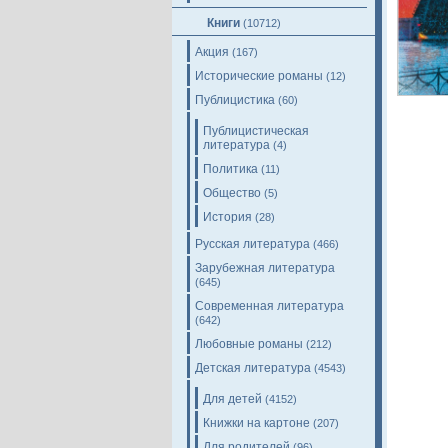
Книги
(10712)
Акция
(167)
Исторические романы
(12)
Публицистика
(60)
Публицистическая
литература
(4)
Политика
(11)
Общество
(5)
История
(28)
Русская литература
(466)
Зарубежная литература
(645)
Современная литература
(642)
Любовные романы
(212)
Детская литература
(4543)
Для детей
(4152)
Книжки на картоне
(207)
Для родителей
(96)