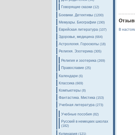
Говорящие сказки
(12)
Боевики. Детективы
(1200)
Отзыв
Мемуары. Биографии
(190)
Еврейская литература
В настоя
(107)
Здоровье, медицина
(664)
Астрология. Гороскопы
(18)
Религия. Эзотерика
(305)
Религия и эзотерика
(269)
Православие
(25)
Календари
(6)
Классика
(669)
Компьютеры
(8)
Фантастика. Мистика
(153)
Учебная литература
(273)
Учебные пособия
(82)
Русский в немецких школах
(182)
Кулинария
(121)