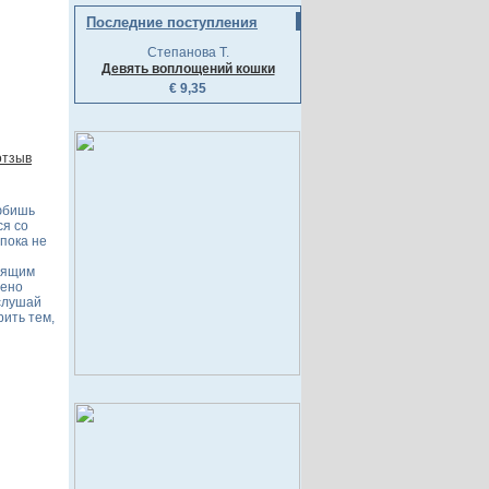
Последние поступления
Степанова Т.
Девять воплощений кошки
€ 9,35
отзыв
любишь
ся со
пока не
оящим
дено
 слушай
рить тем,