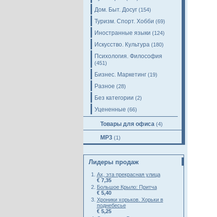
Дом. Быт. Досуг
(154)
Туризм. Спорт. Хобби
(69)
Иностранные языки
(124)
Искусство. Культура
(180)
Психология. Философия
(451)
Бизнес. Маркетинг
(19)
Разное
(28)
Без категории
(2)
Уцененные
(66)
Товары для офиса
(4)
MP3
(1)
Лидеры продаж
Ах, эта прекрасная улица
€ 7,35
Большое Крыло: Притча
€ 5,40
Хроники хорьков. Хорьки в
поднебесье
€ 5,25