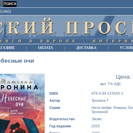
9814662
АГАЗИНЕ
|
ОПЛАТА
|
ДОСТАВКА
|
УСЛОВ
ебесные очи
Цена:
вкл. 7% НДС
ISBN
978-5-04-215545-1
Автор
Тронина Т.
Серия
Нити любви. Романы Та
Трониной
Издательство
Эксмо
Год издания
2025