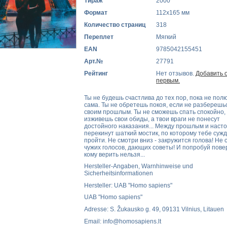
Тираж
2000
Формат
112x165 мм
Количество страниц
318
Переплет
Мягкий
EAN
9785042155451
Арт.№
27791
Рейтинг
Нет отзывов.
Добавить 
первым.
Ты не будешь счастлива до тех пор, пока не по
сама. Ты не обретешь покоя, если не разберешь
своим прошлым. Ты не сможешь спать спокойно, 
изживешь свои обиды, а твои враги не понесут
достойного наказания... Между прошлым и наст
перекинут шаткий мостик, по которому тебе суж
пройти. Не смотри вниз - закружится голова! Не
чужих голосов, дающих советы! И попробуй пове
кому верить нельзя...
Hersteller-Angaben, Warnhinweise und
Sicherheitsinformationen
Hersteller: UAB "Homo sapiens"
UAB "Homo sapiens"
Adresse: S. Žukausko g. 49, 09131 Vilnius, Litauen
Email: info@homosapiens.lt