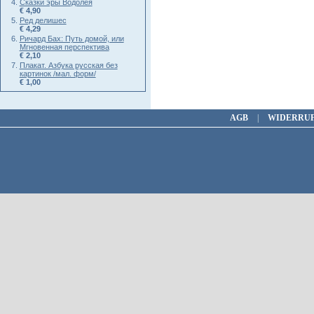
Сказки эры Водолея
€ 4,90
Ред делишес
€ 4,29
Ричард Бах: Путь домой, или
Мгновенная перспектива
€ 2,10
Плакат. Азбука русская без
картинок /мал. форм/
€ 1,00
AGB
|
WIDERRU