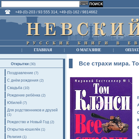
+49-(0)-203 / 93 555 314, +49-(0)-162 / 9814662
|
ГЛАВНАЯ
|
О МАГАЗИНЕ
|
ОПЛАТ
Все страхи мира. То
Открытки
(30)
Поздравление
(7)
С днём рождения
(2)
Свадьба
(10)
Рождение ребёнка
(2)
Юбилей
(7)
Для родственников и друзей
(1)
Рождество и Новый Год
(2)
Открытка-кошелёк
(1)
Религия
(1)