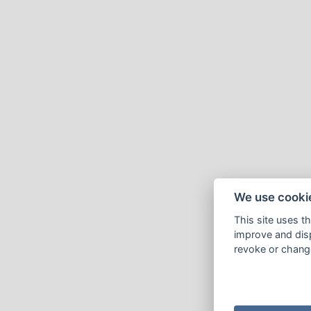
We use cooki
This site uses t
improve and disp
revoke or change