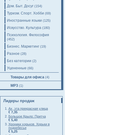
Дом. Быт. Досуг
(154)
Туризм. Спорт. Хобби
(69)
Иностранные языки
(125)
Искусство. Культура
(180)
Психология. Философия
(452)
Бизнес. Маркетинг
(19)
Разное
(28)
Без категории
(2)
Уцененные
(66)
Товары для офиса
(4)
MP3
(1)
Лидеры продаж
Ах, эта прекрасная улица
€ 7,35
Большое Крыло: Притча
€ 5,40
Хроники хорьков. Хорьки в
поднебесье
€ 5,25