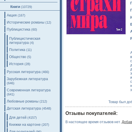
Книги
(10729)
Акция
(167)
Исторические романы
(12)
Публицистика
(60)
Публицистическая
литература
(4)
Политика
(11)
Общество
(5)
История
(28)
Русская литература
(466)
э
Зарубежная литература
(646)
н
Современная литература
(641)
Любовные романы
(212)
Товар был доб
Детская литература
(4548)
Отзывы покупателей:
Для детей
(4157)
В настоящее время отзывов нет.
Добав
Книжки на картоне
(207)
Для родителей
(96)