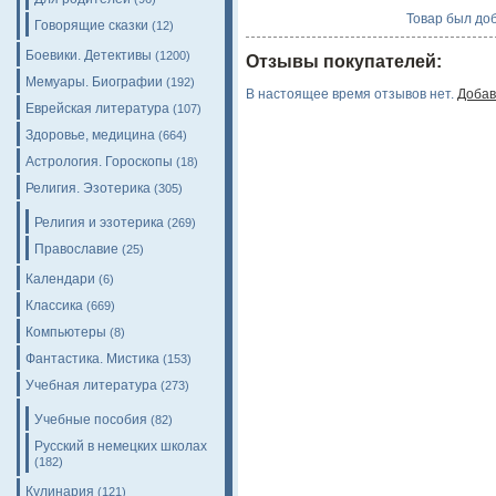
Товар был доб
Говорящие сказки
(12)
Боевики. Детективы
(1200)
Отзывы покупателей:
Мемуары. Биографии
(192)
В настоящее время отзывов нет.
Добав
Еврейская литература
(107)
Здоровье, медицина
(664)
Астрология. Гороскопы
(18)
Религия. Эзотерика
(305)
Религия и эзотерика
(269)
Православие
(25)
Календари
(6)
Классика
(669)
Компьютеры
(8)
Фантастика. Мистика
(153)
Учебная литература
(273)
Учебные пособия
(82)
Русский в немецких школах
(182)
Кулинария
(121)