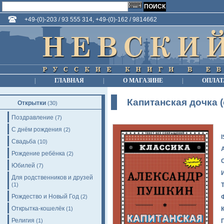
+49-(0)-203 / 93 555 314, +49-(0)-162 / 9814662
|
ГЛАВНАЯ
|
О МАГАЗИНЕ
|
ОПЛАТ
Капитанская дочка (
Открытки
(30)
Поздравление
(7)
С днём рождения
(2)
Свадьба
(10)
Рождение ребёнка
(2)
Юбилей
(7)
Для родственников и друзей
(1)
Рождество и Новый Год
(2)
Открытка-кошелёк
(1)
Религия
(1)