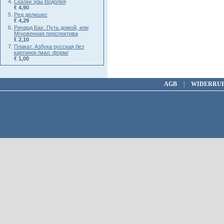
Сказки эры Водолея
€ 4,90
Ред делишес
€ 4,29
Ричард Бах: Путь домой, или
Мгновенная перспектива
€ 2,10
Плакат. Азбука русская без
картинок /мал. форм/
€ 1,00
AGB
|
WIDERRU