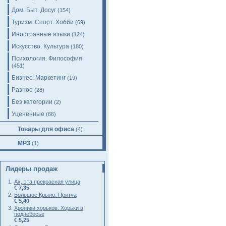
Дом. Быт. Досуг
(154)
Туризм. Спорт. Хобби
(69)
Иностранные языки
(124)
Искусство. Культура
(180)
Психология. Философия
(451)
Бизнес. Маркетинг
(19)
Разное
(28)
Без категории
(2)
Уцененные
(66)
Товары для офиса
(4)
MP3
(1)
Лидеры продаж
Ах, эта прекрасная улица
€ 7,35
Большое Крыло: Притча
€ 5,40
Хроники хорьков. Хорьки в
поднебесье
€ 5,25