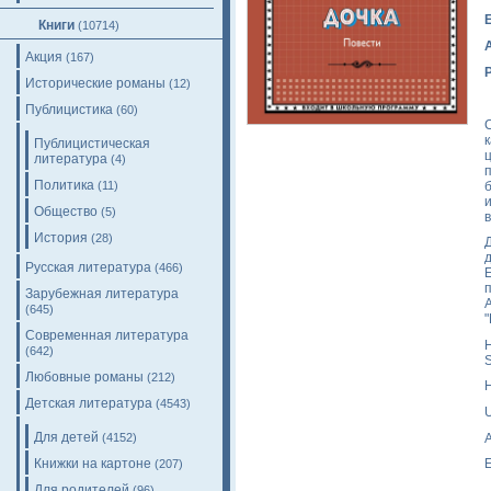
Книги
(10714)
Акция
(167)
Исторические романы
(12)
Публицистика
(60)
Публицистическая
литература
(4)
Политика
(11)
Общество
(5)
История
(28)
Русская литература
(466)
Зарубежная литература
(645)
Современная литература
H
(642)
S
Любовные романы
(212)
H
Детская литература
(4543)
Для детей
A
(4152)
Книжки на картоне
E
(207)
Для родителей
(96)