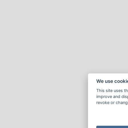
We use cooki
This site uses t
improve and disp
revoke or change