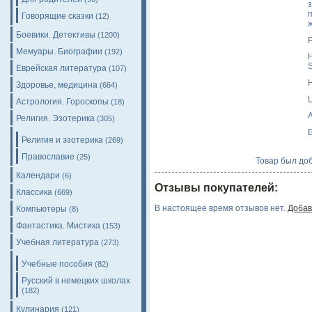
Говорящие сказки
(12)
Боевики. Детективы
(1200)
Мемуары. Биографии
(192)
H
S
Еврейская литература
(107)
H
Здоровье, медицина
(664)
Астрология. Гороскопы
(18)
A
Религия. Эзотерика
(305)
E
Религия и эзотерика
(269)
Православие
(25)
Товар был доб
Календари
(6)
Отзывы покупателей:
Классика
(669)
В настоящее время отзывов нет.
Добав
Компьютеры
(8)
Фантастика. Мистика
(153)
Учебная литература
(273)
Учебные пособия
(82)
Русский в немецких школах
(182)
Кулинария
(121)