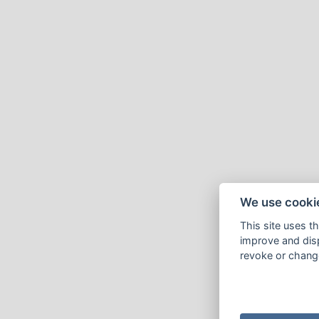
We use cooki
This site uses t
improve and disp
revoke or change