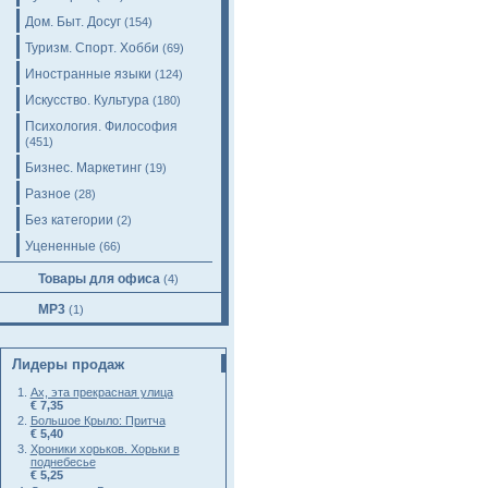
Дом. Быт. Досуг
(154)
Туризм. Спорт. Хобби
(69)
Иностранные языки
(124)
Искусство. Культура
(180)
Психология. Философия
(451)
Бизнес. Маркетинг
(19)
Разное
(28)
Без категории
(2)
Уцененные
(66)
Товары для офиса
(4)
MP3
(1)
Лидеры продаж
Ах, эта прекрасная улица
€ 7,35
Большое Крыло: Притча
€ 5,40
Хроники хорьков. Хорьки в
поднебесье
€ 5,25