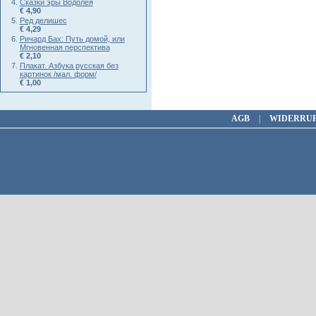
Сказки эры Водолея
€ 4,90
Ред делишес
€ 4,29
Ричард Бах: Путь домой, или
Мгновенная перспектива
€ 2,10
Плакат. Азбука русская без
картинок /мал. форм/
€ 1,00
AGB
|
WIDERRU