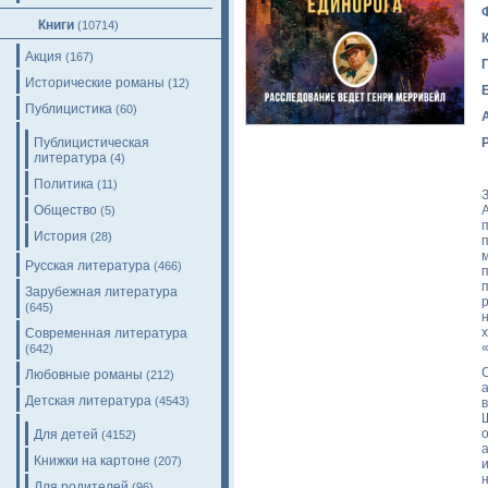
Книги
(10714)
Акция
(167)
Исторические романы
(12)
Публицистика
(60)
Публицистическая
литература
(4)
Политика
(11)
А
Общество
(5)
История
(28)
Русская литература
(466)
Зарубежная литература
(645)
Современная литература
(642)
Любовные романы
(212)
Детская литература
(4543)
Для детей
(4152)
Книжки на картоне
(207)
Для родителей
(96)