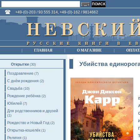
+49-(0)-203 / 93 555 314, +49-(0)-162 / 9814662
|
ГЛАВНАЯ
|
О МАГАЗИНЕ
|
ОПЛАТ
Убийства единорог
Открытки
(30)
Поздравление
(7)
С днём рождения
(2)
Свадьба
(10)
Рождение ребёнка
(2)
Юбилей
(7)
Для родственников и друзей
(1)
Рождество и Новый Год
(2)
Открытка-кошелёк
(1)
Религия
(1)