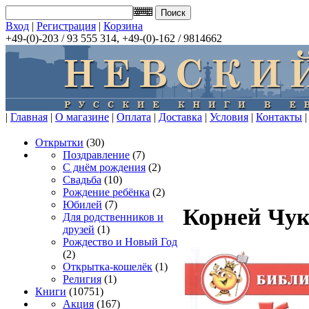
Вход
|
Регистрация
|
Корзина
+49-(0)-203 / 93 555 314, +49-(0)-162 / 9814662
|
Главная
|
О магазине
|
Оплата
|
Доставка
|
Условия
|
Контакты
|
Открытки
(30)
Поздравление
(7)
С днём рождения
(2)
Свадьба
(10)
Рождение ребёнка
(2)
Юбилей
(7)
Корней Чук
Для родственников и
друзей
(1)
Рождество и Новый Год
(2)
Открытка-кошелёк
(1)
Религия
(1)
Книги
(10751)
Акция
(167)