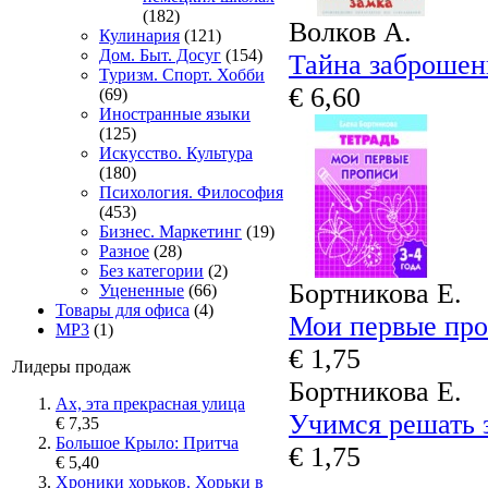
(182)
Волков А.
Кулинария
(121)
Дом. Быт. Досуг
(154)
Тайна заброшен
Туризм. Спорт. Хобби
€ 6,60
(69)
Иностранные языки
(125)
Искусство. Культура
(180)
Психология. Философия
(453)
Бизнес. Маркетинг
(19)
Разное
(28)
Без категории
(2)
Бортникова Е.
Уцененные
(66)
Товары для офиса
(4)
Мои первые про
MP3
(1)
€ 1,75
Лидеры продаж
Бортникова Е.
Ах, эта прекрасная улица
Учимся решать з
€ 7,35
Большое Крыло: Притча
€ 1,75
€ 5,40
Хроники хорьков. Хорьки в