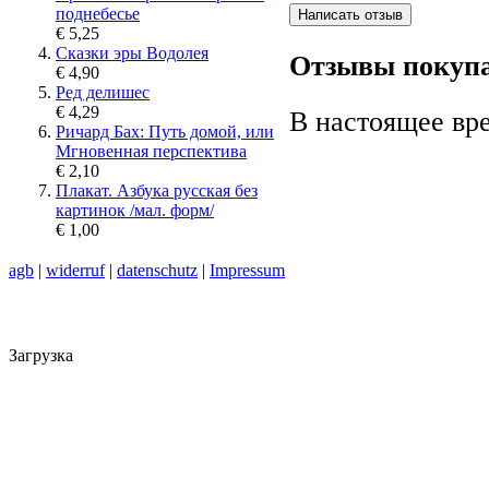
поднебесье
€ 5,25
Сказки эры Водолея
Отзывы покупа
€ 4,90
Ред делишес
€ 4,29
В настоящее вре
Ричард Бах: Путь домой, или
Мгновенная перспектива
€ 2,10
Плакат. Азбука русская без
картинок /мал. форм/
€ 1,00
agb
|
widerruf
|
datenschutz
|
Impressum
Загрузка