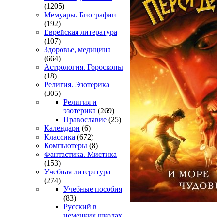
(1205)
Мемуары. Биографии
(192)
Еврейская литература
(107)
Здоровье, медицина
(664)
Астрология. Гороскопы
(18)
Религия. Эзотерика
(305)
Религия и
эзотерика
(269)
Православие
(25)
Календари
(6)
Классика
(672)
Компьютеры
(8)
Фантастика. Мистика
(153)
Учебная литература
(274)
Учебные пособия
(83)
Русский в
немецких школах