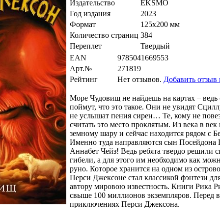
Издательство
EKSMO
Год издания
2023
Формат
125х200 мм
Количество страниц
384
Переплет
Твердый
EAN
9785041669553
Арт.№
271819
Рейтинг
Нет отзывов.
Добавить отзыв
Море Чудовищ не найдешь на картах – ведь
поймут, что это такое. Они не увидят Сцил
не услышат пения сирен… Те, кому не повезл
считать это место проклятым. Из века в ве
земному шару и сейчас находится рядом с 
Именно туда направляются сын Посейдона
Аннабет Чейз! Ведь ребята твердо решили с
гибели, а для этого им необходимо как можн
руно. Которое хранится на одном из остро
Перси Джексоне стал классикой фэнтези дл
автору мировою известность. Книги Рика 
свыше 100 миллионов экземпляров. Перед в
приключениях Перси Джексона.