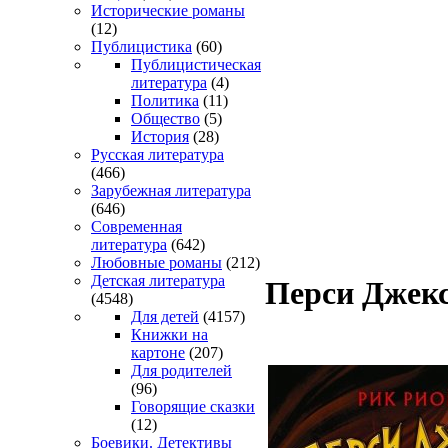
Исторические романы
(12)
Публицистика
(60)
Публицистическая
литература
(4)
Политика
(11)
Общество
(5)
История
(28)
Русская литература
(466)
Зарубежная литература
(646)
Современная
литература
(642)
Любовные романы
(212)
Детская литература
Перси Джекс
(4548)
Для детей
(4157)
Книжки на
картоне
(207)
Для родителей
(96)
Говорящие сказки
(12)
Боевики. Детективы