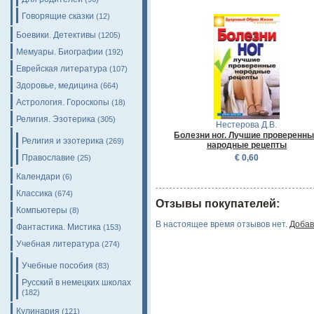
Говорящие сказки
(12)
Боевики. Детективы
(1205)
Мемуары. Биографии
(192)
Еврейская литература
(107)
Здоровье, медицина
(664)
Астрология. Гороскопы
(18)
Религия. Эзотерика
(305)
Нестерова Д.В.
Болезни ног. Лучшие проверенн
Религия и эзотерика
(269)
народные рецепты
€ 0,60
Православие
(25)
Календари
(6)
Классика
(674)
Отзывы покупателей:
Компьютеры
(8)
В настоящее время отзывов нет.
Добав
Фантастика. Мистика
(153)
Учебная литература
(274)
Учебные пособия
(83)
Русский в немецких школах
(182)
Кулинария
(121)