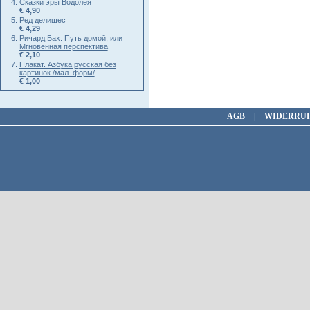
Сказки эры Водолея
€ 4,90
Ред делишес
€ 4,29
Ричард Бах: Путь домой, или
Мгновенная перспектива
€ 2,10
Плакат. Азбука русская без
картинок /мал. форм/
€ 1,00
AGB
|
WIDERRU