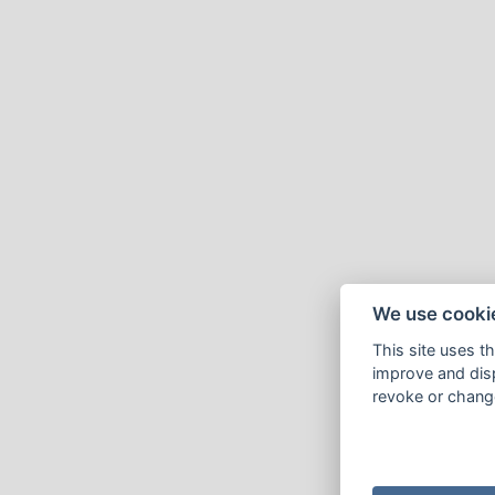
We use cooki
This site uses t
improve and disp
revoke or change