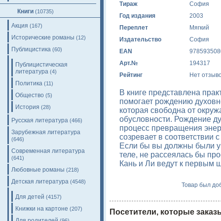
Тираж
София
Книги
(10735)
Год издания
2003
Акция
(167)
Переплет
Мягкий
Исторические романы
(12)
Издательство
София
Публицистика
(60)
EAN
978593508
Арт.№
194317
Публицистическая
литература
(4)
Рейтинг
Нет отзыв
Политика
(11)
В книге представлена пра
Общество
(5)
помогает рождению духовно
История
(28)
которая свободна от окруж
обусловности. Рождение ду
Русская литература
(466)
процесс превращения энер
Зарубежная литература
созревает в соответствии 
(646)
Если бы вы должны были ум
Современная литература
теле, не рассеялась бы пр
(641)
Кань и Ли ведут к первым 
Любовные романы
(218)
Детская литература
(4548)
Товар был доб
Для детей
(4157)
Книжки на картоне
(207)
Посетители, которые заказ
Для родителей
(96)