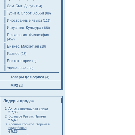
Дом. Быт. Досуг
(154)
Туризм. Спорт. Хобби
(69)
Иностранные языки
(125)
Искусство. Культура
(180)
Психология. Философия
(452)
Бизнес. Маркетинг
(19)
Разное
(28)
Без категории
(2)
Уцененные
(66)
Товары для офиса
(4)
MP3
(1)
Лидеры продаж
Ах, эта прекрасная улица
€ 7,35
Большое Крыло: Притча
€ 5,40
Хроники хорьков. Хорьки в
поднебесье
€ 5,25