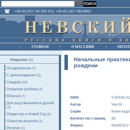
+49-(0)-203 / 93 555 314, +49-(0)-162 / 9814662
|
ГЛАВНАЯ
|
О МАГАЗИНЕ
|
ОПЛАТ
Начальные практики
Открытки
(30)
рождени
Поздравление
(7)
С днём рождения
(2)
Свадьба
(10)
Рождение ребёнка
(2)
Юбилей
(7)
ISBN
5-93508-01
Для родственников и друзей
Автор
Чиа М.
(1)
Серия
Книги изда
Рождество и Новый Год
(2)
Количество страниц
68
Открытка-кошелёк
(1)
Формат
60x90/16 (
Религия
(1)