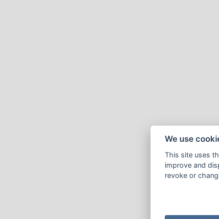
We use cooki
This site uses t
improve and disp
revoke or change