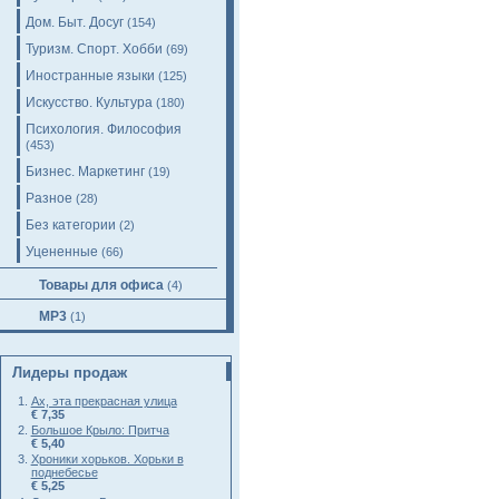
Дом. Быт. Досуг
(154)
Туризм. Спорт. Хобби
(69)
Иностранные языки
(125)
Искусство. Культура
(180)
Психология. Философия
(453)
Бизнес. Маркетинг
(19)
Разное
(28)
Без категории
(2)
Уцененные
(66)
Товары для офиса
(4)
MP3
(1)
Лидеры продаж
Ах, эта прекрасная улица
€ 7,35
Большое Крыло: Притча
€ 5,40
Хроники хорьков. Хорьки в
поднебесье
€ 5,25