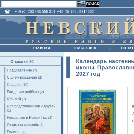
+49-(0)-203 / 93 555 314, +49-(0)-162 / 9814662
|
ГЛАВНАЯ
|
О МАГАЗИНЕ
|
ОПЛАТ
Календарь настенн
Открытки
(30)
иконы. Православн
Поздравление
(7)
2027 год
С днём рождения
(2)
Свадьба
(10)
Рождение ребёнка
(2)
Юбилей
(7)
Для родственников и друзей
(1)
Рождество и Новый Год
(2)
Открытка-кошелёк
(1)
Религия
(1)