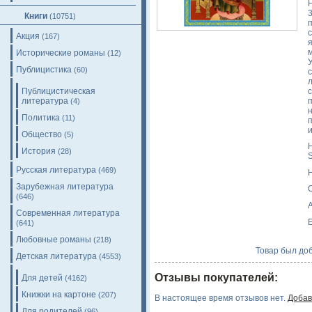
Книги
(10751)
Акция
(167)
Исторические романы
(12)
Публицистика
(60)
Публицистическая
литература
(4)
Политика
(11)
п
Общество
(5)
H
История
(28)
S
Русская литература
(469)
Зарубежная литература
(646)
A
Современная литература
(641)
Любовные романы
(218)
Товар был доб
Детская литература
(4553)
Отзывы покупателей:
Для детей
(4162)
Книжки на картоне
(207)
В настоящее время отзывов нет.
Добав
Для родителей
(96)