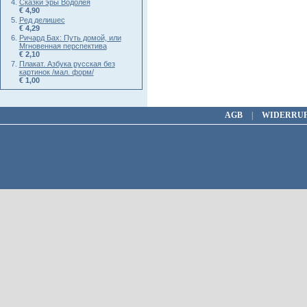
Сказки эры Водолея
€ 4,90
Ред делишес
€ 4,29
Ричард Бах: Путь домой, или
Мгновенная перспектива
€ 2,10
Плакат. Азбука русская без
картинок /мал. форм/
€ 1,00
AGB
|
WIDERRU