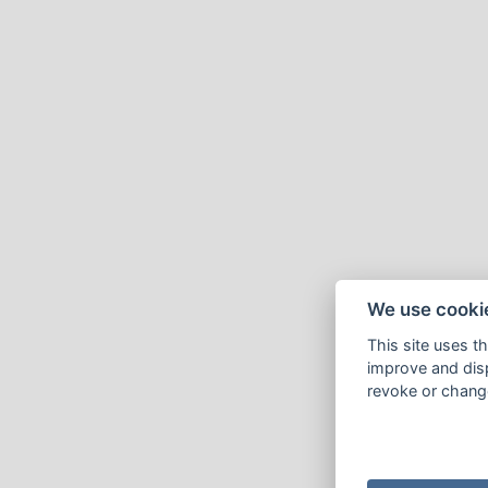
We use cooki
This site uses t
improve and disp
revoke or change