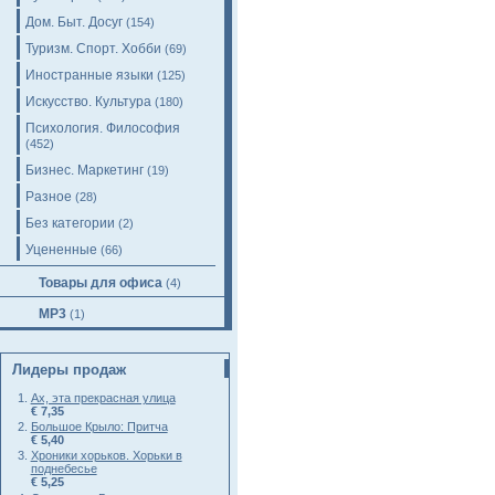
Дом. Быт. Досуг
(154)
Туризм. Спорт. Хобби
(69)
Иностранные языки
(125)
Искусство. Культура
(180)
Психология. Философия
(452)
Бизнес. Маркетинг
(19)
Разное
(28)
Без категории
(2)
Уцененные
(66)
Товары для офиса
(4)
MP3
(1)
Лидеры продаж
Ах, эта прекрасная улица
€ 7,35
Большое Крыло: Притча
€ 5,40
Хроники хорьков. Хорьки в
поднебесье
€ 5,25