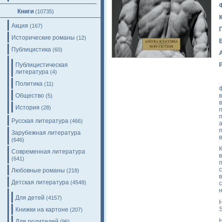
Книги
(10735)
Акция
(167)
Исторические романы
(12)
Публицистика
(60)
Публицистическая
литература
(4)
Политика
(11)
Общество
(5)
История
(28)
Русская литература
(466)
Зарубежная литература
(646)
Современная литература
(641)
с
Любовные романы
(218)
Детская литература
(4548)
Для детей
(4157)
H
S
Книжки на картоне
(207)
H
Для родителей
(96)