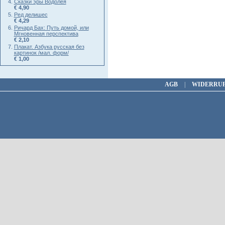
Сказки эры Водолея
€ 4,90
Ред делишес
€ 4,29
Ричард Бах: Путь домой, или
Мгновенная перспектива
€ 2,10
Плакат. Азбука русская без
картинок /мал. форм/
€ 1,00
AGB
|
WIDERRU