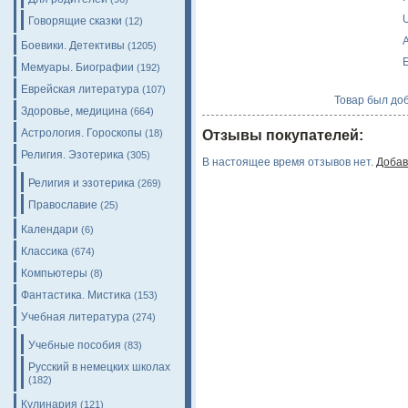
Говорящие сказки
(12)
A
Боевики. Детективы
(1205)
E
Мемуары. Биографии
(192)
Еврейская литература
(107)
Товар был доб
Здоровье, медицина
(664)
Астрология. Гороскопы
(18)
Отзывы покупателей:
Религия. Эзотерика
(305)
В настоящее время отзывов нет.
Добав
Религия и эзотерика
(269)
Православие
(25)
Календари
(6)
Классика
(674)
Компьютеры
(8)
Фантастика. Мистика
(153)
Учебная литература
(274)
Учебные пособия
(83)
Русский в немецких школах
(182)
Кулинария
(121)