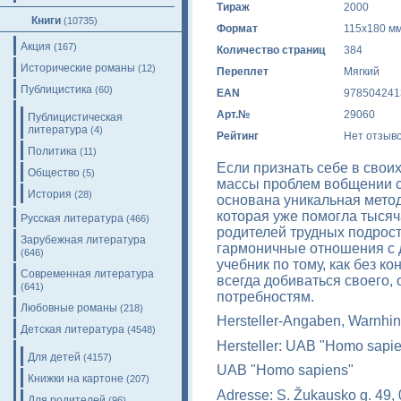
Тираж
2000
Книги
(10735)
Формат
115x180 м
Акция
(167)
Количество страниц
384
Исторические романы
(12)
Переплет
Мягкий
Публицистика
(60)
EAN
978504241
Арт.№
29060
Публицистическая
литература
(4)
Рейтинг
Нет отзыв
Политика
(11)
Если признать себе в свои
Общество
(5)
массы проблем вобщении с
История
(28)
основана уникальная мето
которая уже помогла тысяч
Русская литература
(466)
родителей трудных подрост
Зарубежная литература
гармоничные отношения с 
(646)
учебник по тому, как без к
Современная литература
всегда добиваться своего,
(641)
потребностям.
Любовные романы
(218)
Hersteller-Angaben, Warnhin
Детская литература
(4548)
Hersteller: UAB "Homo sapi
Для детей
(4157)
UAB "Homo sapiens"
Книжки на картоне
(207)
Adresse: S. Žukausko g. 49, 
Для родителей
(96)