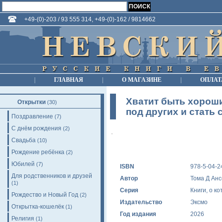
+49-(0)-203 / 93 555 314, +49-(0)-162 / 9814662
|
ГЛАВНАЯ
|
О МАГАЗИНЕ
|
ОПЛАТ
Хватит быть хороши
Открытки
(30)
под других и стать
Поздравление
(7)
С днём рождения
(2)
Свадьба
(10)
Рождение ребёнка
(2)
Юбилей
(7)
ISBN
978-5-04-2
Для родственников и друзей
Автор
Тома Д Ан
(1)
Серия
Книги, о к
Рождество и Новый Год
(2)
Издательство
Эксмо
Открытка-кошелёк
(1)
Год издания
2026
Религия
(1)