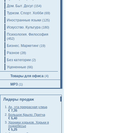
Дом. Быт. Досуг
(154)
Туризм. Спорт. Хобби
(69)
Иностранные языки
(125)
Искусство. Культура
(180)
Психология. Философия
(452)
Бизнес. Маркетинг
(19)
Разное
(28)
Без категории
(2)
Уцененные
(66)
Товары для офиса
(4)
MP3
(1)
Лидеры продаж
Ах, эта прекрасная улица
€ 7,35
Большое Крыло: Притча
€ 5,40
Хроники хорьков. Хорьки в
поднебесье
€ 5,25