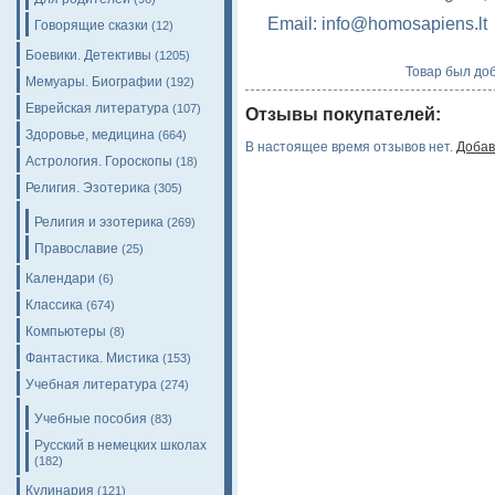
Email: info@homosapiens.lt
Говорящие сказки
(12)
Боевики. Детективы
(1205)
Товар был доб
Мемуары. Биографии
(192)
Еврейская литература
(107)
Отзывы покупателей:
Здоровье, медицина
(664)
В настоящее время отзывов нет.
Добав
Астрология. Гороскопы
(18)
Религия. Эзотерика
(305)
Религия и эзотерика
(269)
Православие
(25)
Календари
(6)
Классика
(674)
Компьютеры
(8)
Фантастика. Мистика
(153)
Учебная литература
(274)
Учебные пособия
(83)
Русский в немецких школах
(182)
Кулинария
(121)