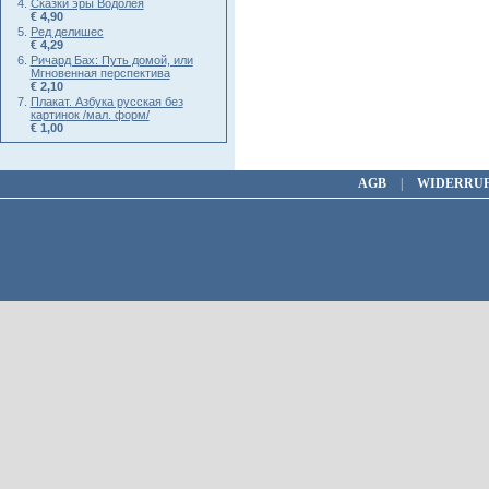
Сказки эры Водолея
€ 4,90
Ред делишес
€ 4,29
Ричард Бах: Путь домой, или
Мгновенная перспектива
€ 2,10
Плакат. Азбука русская без
картинок /мал. форм/
€ 1,00
AGB
|
WIDERRU