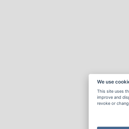
We use cooki
This site uses t
improve and disp
revoke or change