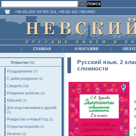
+49-(0)-203 / 93 555 314, +49-(0)-162 / 9814662
|
ГЛАВНАЯ
|
О МАГАЗИНЕ
|
ОПЛАТ
Русский язык. 2 кл
Открытки
(30)
сложности
Поздравление
(7)
С днём рождения
(2)
Свадьба
(10)
Рождение ребёнка
(2)
Юбилей
(7)
Для родственников и друзей
(1)
Рождество и Новый Год
(2)
Открытка-кошелёк
(1)
Религия
(1)