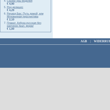
Сказки эры Водолея
€ 4,90
Ред делишес
€ 4,29
Ричард Бах: Путь домой, или
Мгновенная перспектива
€ 2,10
Плакат. Азбука русская без
картинок /мал. форм/
€ 1,00
AGB
|
WIDERRU