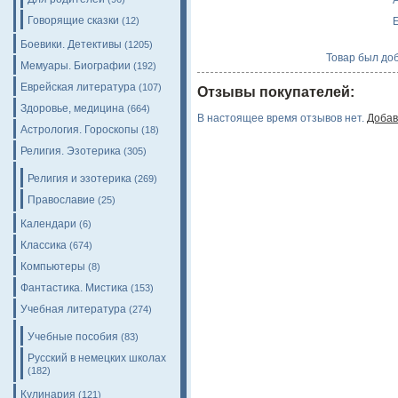
Говорящие сказки
E
(12)
Боевики. Детективы
(1205)
Товар был доб
Мемуары. Биографии
(192)
Еврейская литература
(107)
Отзывы покупателей:
Здоровье, медицина
(664)
В настоящее время отзывов нет.
Добав
Астрология. Гороскопы
(18)
Религия. Эзотерика
(305)
Религия и эзотерика
(269)
Православие
(25)
Календари
(6)
Классика
(674)
Компьютеры
(8)
Фантастика. Мистика
(153)
Учебная литература
(274)
Учебные пособия
(83)
Русский в немецких школах
(182)
Кулинария
(121)