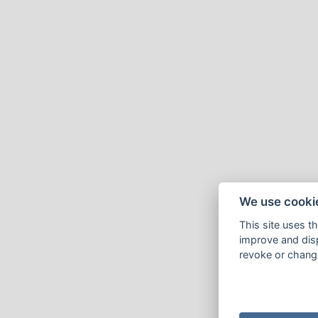
We use cooki
This site uses t
improve and disp
revoke or change