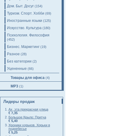
Дом. Быт. Досуг
(154)
Туризм. Спорт. Хобби
(69)
Иностранные языки
(125)
Искусство. Культура
(180)
Психология. Философия
(452)
Бизнес. Маркетинг
(19)
Разное
(28)
Без категории
(2)
Уцененные
(66)
Товары для офиса
(4)
MP3
(1)
Лидеры продаж
Ах, эта прекрасная улица
€ 7,35
Большое Крыло: Притча
€ 5,40
Хроники хорьков. Хорьки в
поднебесье
€ 5,25