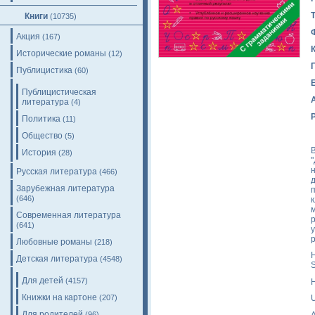
Книги
(10735)
Акция
(167)
Исторические романы
(12)
Публицистика
(60)
Публицистическая
литература
(4)
Политика
(11)
Общество
(5)
История
(28)
"
Русская литература
(466)
Зарубежная литература
(646)
м
Современная литература
(641)
Любовные романы
(218)
H
Детская литература
(4548)
S
Для детей
(4157)
H
Книжки на картоне
(207)
Для родителей
A
(96)