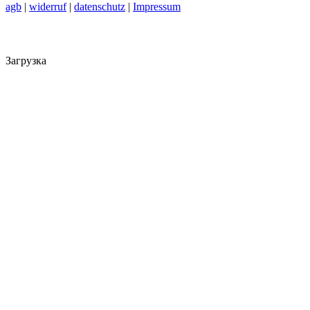
agb
|
widerruf
|
datenschutz
|
Impressum
Загрузка