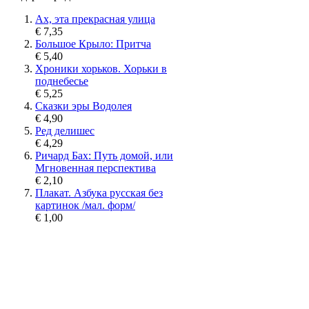
Ах, эта прекрасная улица
€ 7,35
Большое Крыло: Притча
€ 5,40
Хроники хорьков. Хорьки в
поднебесье
€ 5,25
Сказки эры Водолея
€ 4,90
Ред делишес
€ 4,29
Ричард Бах: Путь домой, или
Мгновенная перспектива
€ 2,10
Плакат. Азбука русская без
картинок /мал. форм/
€ 1,00