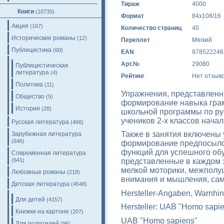
Тираж
4000
Книги
(10735)
Формат
84x108/16
Акция
(167)
Количество страниц
40
Исторические романы
(12)
Переплет
Мягкий
Публицистика
(60)
EAN
978522246
Арт.№
29080
Публицистическая
литература
(4)
Рейтинг
Нет отзыв
Политика
(11)
Упражнения, представленн
Общество
(5)
формирование навыка грам
История
(28)
школьной программы по ру
учеников 2-х классов нача
Русская литература
(466)
Также в занятия включены
Зарубежная литература
(646)
формирование предпосылок
функций для успешного об
Современная литература
(641)
представленные в каждом з
мелкой моторики, межполу
Любовные романы
(218)
внимания и мышления, сам
Детская литература
(4548)
Hersteller-Angaben, Warnhin
Для детей
(4157)
Hersteller: UAB "Homo sapi
Книжки на картоне
(207)
UAB "Homo sapiens"
Для родителей
(96)