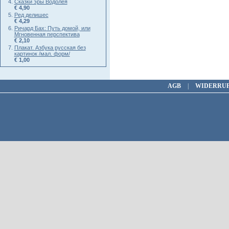
Сказки эры Водолея
€ 4,90
Ред делишес
€ 4,29
Ричард Бах: Путь домой, или
Мгновенная перспектива
€ 2,10
Плакат. Азбука русская без
картинок /мал. форм/
€ 1,00
AGB
|
WIDERRU