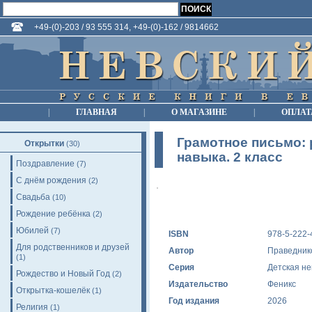
+49-(0)-203 / 93 555 314, +49-(0)-162 / 9814662
|
ГЛАВНАЯ
|
О МАГАЗИНЕ
|
ОПЛАТ
Грамотное письмо:
Открытки
(30)
навыка. 2 класс
Поздравление
(7)
С днём рождения
(2)
Свадьба
(10)
Рождение ребёнка
(2)
Юбилей
(7)
ISBN
978-5-222-
Для родственников и друзей
Автор
Праведник
(1)
Серия
Детская н
Рождество и Новый Год
(2)
Издательство
Феникс
Открытка-кошелёк
(1)
Год издания
2026
Религия
(1)