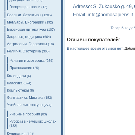
Adresse: S. Žukausko g. 49, 
Говорящие сказки
(12)
Email: info@homosapiens.lt
Боевики. Детективы
(1205)
Мемуары. Биографии
(192)
Товар был доб
Еврейская литература
(107)
Здоровье, медицина
(664)
Отзывы покупателей:
Астрология. Гороскопы
(18)
В настоящее время отзывов нет.
Добав
Религия. Эзотерика
(305)
Религия и эзотерика
(269)
Православие
(25)
Календари
(6)
Классика
(674)
Компьютеры
(8)
Фантастика. Мистика
(153)
Учебная литература
(274)
Учебные пособия
(83)
Русский в немецких школах
(182)
Кулинария
(121)