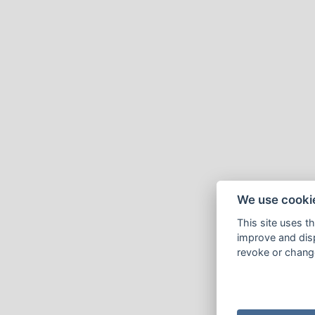
We use cooki
This site uses t
improve and disp
revoke or change