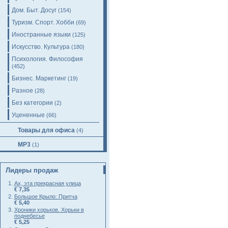
Дом. Быт. Досуг
(154)
Туризм. Спорт. Хобби
(69)
Иностранные языки
(125)
Искусство. Культура
(180)
Психология. Философия
(452)
Бизнес. Маркетинг
(19)
Разное
(28)
Без категории
(2)
Уцененные
(66)
Товары для офиса
(4)
MP3
(1)
Лидеры продаж
Ах, эта прекрасная улица
€ 7,35
Большое Крыло: Притча
€ 5,40
Хроники хорьков. Хорьки в
поднебесье
€ 5,25