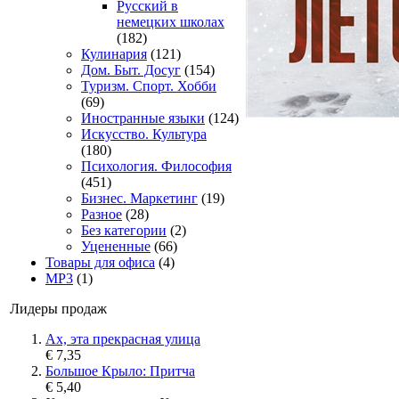
Русский в
немецких школах
(182)
Кулинария
(121)
Дом. Быт. Досуг
(154)
Туризм. Спорт. Хобби
(69)
Иностранные языки
(124)
Искусство. Культура
(180)
Психология. Философия
(451)
Бизнес. Маркетинг
(19)
Разное
(28)
Без категории
(2)
Уцененные
(66)
Товары для офиса
(4)
MP3
(1)
Лидеры продаж
Ах, эта прекрасная улица
€ 7,35
Большое Крыло: Притча
€ 5,40