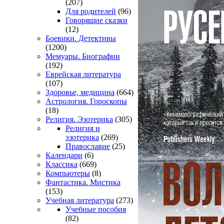
(207)
Для родителей
(96)
Говорящие сказки
(12)
Боевики. Детективы
(1200)
Мемуары. Биографии
(192)
Еврейская литература
(107)
Здоровье, медицина
(664)
Астрология. Гороскопы
(18)
Религия. Эзотерика
(305)
Религия и
эзотерика
(269)
Православие
(25)
Календари
(6)
Классика
(669)
Компьютеры
(8)
Фантастика. Мистика
(153)
Учебная литература
(273)
Учебные пособия
(82)