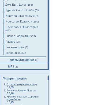
Дом. Быт. Досуг
(154)
Туризм. Спорт. Хобби
(69)
Иностранные языки
(125)
Искусство. Культура
(180)
Психология. Философия
(453)
Бизнес. Маркетинг
(19)
Разное
(28)
Без категории
(2)
Уцененные
(66)
Товары для офиса
(4)
MP3
(1)
Лидеры продаж
Ах, эта прекрасная улица
€ 7,35
Большое Крыло: Притча
€ 5,40
Хроники хорьков. Хорьки в
поднебесье
€ 5,25