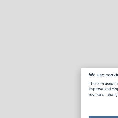
We use cooki
This site uses t
improve and disp
revoke or change