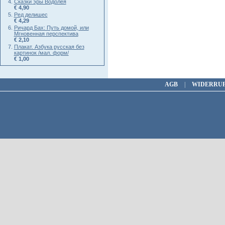
Сказки эры Водолея
€ 4,90
Ред делишес
€ 4,29
Ричард Бах: Путь домой, или
Мгновенная перспектива
€ 2,10
Плакат. Азбука русская без
картинок /мал. форм/
€ 1,00
AGB
|
WIDERRU