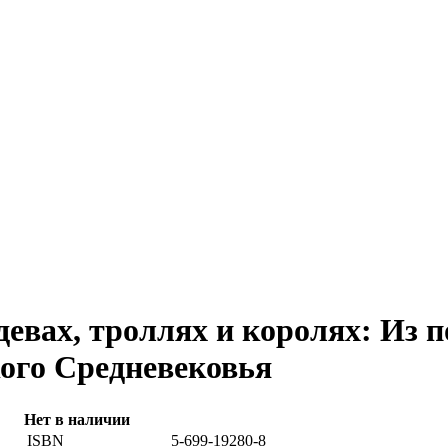
девах, троллях и королях: Из п
ого Средневековья
Нет в наличии
ISBN
5-699-19280-8