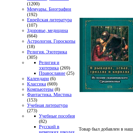
(1200)
Мемуары. Биографии
(192)
Еврейская литература
(107)
Здоровье, медицина
(664)
Астрология. Гороскопы
(18)
Религия. Эзотерика
(305)
Религия и
эзотерика
(269)
Православие
(25)
Календари
(6)
Классика
(669)
Компьютеры
(8)
Фантастика. Мистика
(153)
Учебная литература
(273)
Учебные пособия
(82)
Русский в
Товар был добавлен в наш 
немецких школах