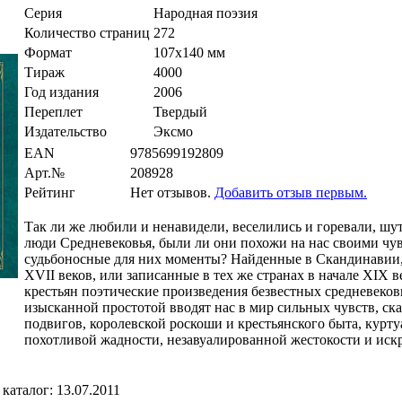
Серия
Народная поэзия
Количество страниц
272
Формат
107x140 мм
Тираж
4000
Год издания
2006
Переплет
Твердый
Издательство
Эксмо
EAN
9785699192809
Арт.№
208928
Рейтинг
Нет отзывов.
Добавить отзыв первым.
Так ли же любили и ненавидели, веселились и горевали, шу
люди Средневековья, были ли они похожи на нас своими чу
судьбоносные для них моменты? Найденные в Скандинавии,
XVII веков, или записанные в тех же странах в начале XIX 
крестьян поэтические произведения безвестных средневеков
изысканной простотой вводят нас в мир сильных чувств, с
подвигов, королевской роскоши и крестьянского быта, курт
похотливой жадности, незавуалированной жестокости и иск
каталог: 13.07.2011