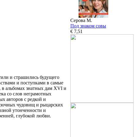
Серова М.
Под знаком совы
€ 7,51
тили и страшились будущего
вствами и поступками в самые
 в альбомах знатных дам XVI и
века со слов неграмотных
ых авторов с редкой и
казочных чудовищ и рыцарских
уазной утонченности и
ренней, глубокой любви.