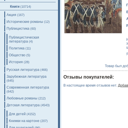
Книги
(10714)
Акция
(167)
Исторические романы
(12)
Публицистика
(60)
Публицистическая
литература
(4)
Политика
(11)
Общество
(5)
История
(28)
Товар был доб
Русская литература
(466)
Зарубежная литература
Отзывы покупателей:
(645)
В настоящее время отзывов нет.
Добав
Современная литература
(642)
Любовные романы
(212)
Детская литература
(4543)
Для детей
(4152)
Книжки на картоне
(207)
Для родителей
(96)