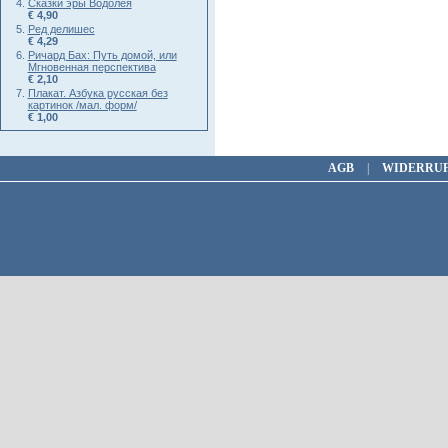
Сказки эры Водолея
€ 4,90
Ред делишес
€ 4,29
Ричард Бах: Путь домой, или
Мгновенная перспектива
€ 2,10
Плакат. Азбука русская без
картинок /мал. форм/
€ 1,00
AGB
|
WIDERRU