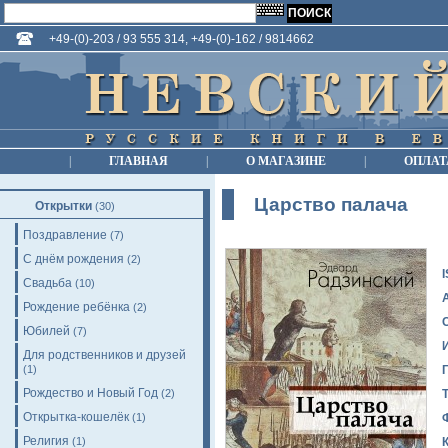
+49-(0)-203 / 93 555 314, +49-(0)-162 / 9814662
|
ГЛАВНАЯ
|
О МАГАЗИНЕ
|
ОПЛАТ
Царство палача
Открытки
(30)
Поздравление
(7)
С днём рождения
(2)
Свадьба
(10)
Рождение ребёнка
(2)
Юбилей
(7)
Для родственников и друзей
(1)
Рождество и Новый Год
(2)
Открытка-кошелёк
(1)
Религия
(1)