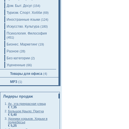
Дом. Быт. Досуг
(154)
Туризм. Спорт. Хобби
(69)
Иностранные языки
(124)
Искусство. Культура
(180)
Психология. Философия
(451)
Бизнес. Маркетинг
(19)
Разное
(28)
Без категории
(2)
Уцененные
(66)
Товары для офиса
(4)
MP3
(1)
Лидеры продаж
Ах, эта прекрасная улица
€ 7,35
Большое Крыло: Притча
€ 5,40
Хроники хорьков. Хорьки в
поднебесье
€ 5,25