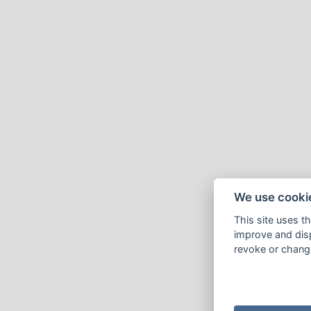
We use cooki
This site uses t
improve and disp
revoke or change