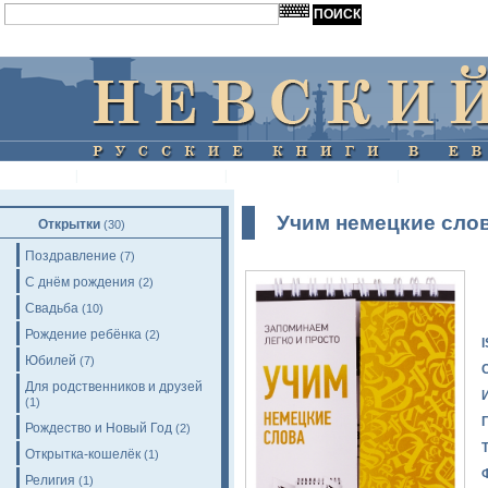
+49-(0)-203 / 93 555 314, +49-(0)-162 / 9814662
|
ГЛАВНАЯ
|
О МАГАЗИНЕ
|
ОПЛАТ
Учим немецкие сло
Открытки
(30)
Поздравление
(7)
С днём рождения
(2)
Свадьба
(10)
Рождение ребёнка
(2)
Юбилей
(7)
Для родственников и друзей
(1)
Рождество и Новый Год
(2)
Открытка-кошелёк
(1)
Религия
(1)