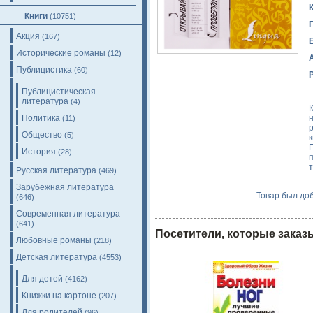
Книги
(10751)
Акция
(167)
Исторические романы
(12)
Публицистика
(60)
Публицистическая
литература
(4)
Политика
(11)
Общество
(5)
История
(28)
Русская литература
(469)
Зарубежная литература
Товар был доб
(646)
Современная литература
(641)
Посетители, которые заказ
Любовные романы
(218)
Детская литература
(4553)
Для детей
(4162)
Книжки на картоне
(207)
Для родителей
(96)