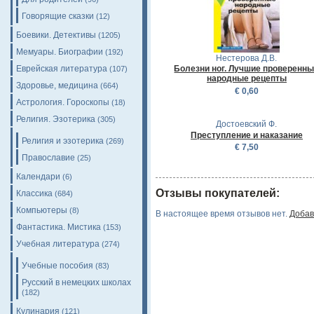
Говорящие сказки
(12)
Боевики. Детективы
(1205)
Мемуары. Биографии
(192)
Нестерова Д.В.
Еврейская литература
Болезни ног. Лучшие проверенн
(107)
народные рецепты
Здоровье, медицина
(664)
€ 0,60
Астрология. Гороскопы
(18)
Религия. Эзотерика
(305)
Достоевский Ф.
Преступление и наказание
Религия и эзотерика
(269)
€ 7,50
Православие
(25)
Календари
(6)
Отзывы покупателей:
Классика
(684)
Компьютеры
(8)
В настоящее время отзывов нет.
Добав
Фантастика. Мистика
(153)
Учебная литература
(274)
Учебные пособия
(83)
Русский в немецких школах
(182)
Кулинария
(121)