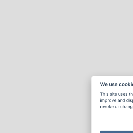
We use cooki
This site uses t
improve and disp
revoke or change