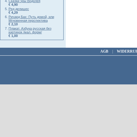
Сказки эры Водолея
€ 4,90
Ред делишес
€ 4,29
Ричард Бах: Путь домой, или
Мгновенная перспектива
€ 2,10
Плакат. Азбука русская без
картинок /мал. форм/
€ 1,00
AGB
|
WIDERRU