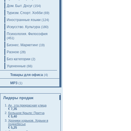
Дом. Быт. Досуг
(154)
Туризм. Спорт. Хобби
(69)
Иностранные языки
(124)
Искусство. Культура
(180)
Психология. Философия
(451)
Бизнес. Маркетинг
(19)
Разное
(28)
Без категории
(2)
Уцененные
(66)
Товары для офиса
(4)
MP3
(1)
Лидеры продаж
Ах, эта прекрасная улица
€ 7,35
Большое Крыло: Притча
€ 5,40
Хроники хорьков. Хорьки в
поднебесье
€ 5,25