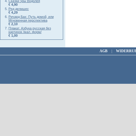
Сказки эры Водолея
€ 4,90
Ред делишес
€ 4,29
Ричард Бах: Путь домой, или
Мгновенная перспектива
€ 2,10
Плакат. Азбука русская без
картинок /мал. форм/
€ 1,00
AGB
|
WIDERRU