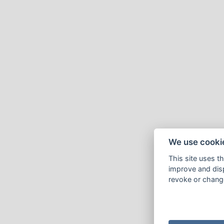
We use cooki
This site uses t
improve and disp
revoke or change