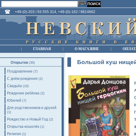
+49-(0)-203 / 93 555 314, +49-(0)-162 / 9814662
|
ГЛАВНАЯ
|
О МАГАЗИНЕ
|
ОПЛАТ
Большой куш нищей
Открытки
(30)
Поздравление
(7)
С днём рождения
(2)
Свадьба
(10)
Рождение ребёнка
(2)
Юбилей
(7)
Для родственников и друзей
(1)
Рождество и Новый Год
(2)
Открытка-кошелёк
(1)
Религия
(1)