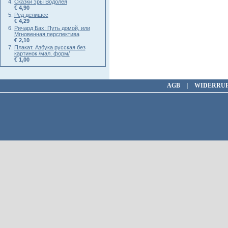
Сказки эры Водолея
€ 4,90
Ред делишес
€ 4,29
Ричард Бах: Путь домой, или
Мгновенная перспектива
€ 2,10
Плакат. Азбука русская без
картинок /мал. форм/
€ 1,00
AGB
|
WIDERRU