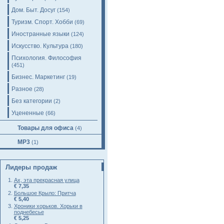
Дом. Быт. Досуг
(154)
Туризм. Спорт. Хобби
(69)
Иностранные языки
(124)
Искусство. Культура
(180)
Психология. Философия
(451)
Бизнес. Маркетинг
(19)
Разное
(28)
Без категории
(2)
Уцененные
(66)
Товары для офиса
(4)
MP3
(1)
Лидеры продаж
Ах, эта прекрасная улица
€ 7,35
Большое Крыло: Притча
€ 5,40
Хроники хорьков. Хорьки в
поднебесье
€ 5,25