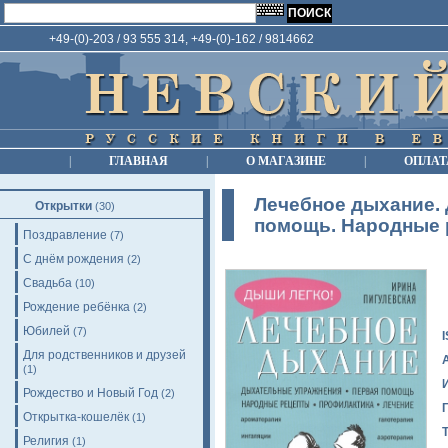
+49-(0)-203 / 93 555 314, +49-(0)-162 / 9814662
|
ГЛАВНАЯ
|
О МАГАЗИНЕ
|
ОПЛАТ
Лечебное дыхание.
Открытки
(30)
помощь. Народные 
Поздравление
(7)
С днём рождения
(2)
Свадьба
(10)
Рождение ребёнка
(2)
Юбилей
(7)
Для родственников и друзей
(1)
Рождество и Новый Год
(2)
Открытка-кошелёк
(1)
Религия
(1)