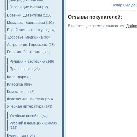
Товар был доб
Говорящие сказки
(12)
Боевики. Детективы
(1200)
Отзывы покупателей:
Мемуары. Биографии
(192)
В настоящее время отзывов нет.
Добав
Еврейская литература
(107)
Здоровье, медицина
(664)
Астрология. Гороскопы
(18)
Религия. Эзотерика
(305)
Религия и эзотерика
(269)
Православие
(25)
Календари
(6)
Классика
(669)
Компьютеры
(8)
Фантастика. Мистика
(153)
Учебная литература
(273)
Учебные пособия
(82)
Русский в немецких школах
(182)
Кулинария
(121)