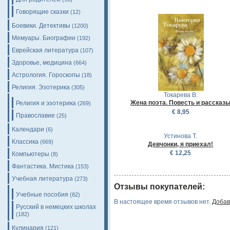
Говорящие сказки
(12)
Боевики. Детективы
(1200)
Мемуары. Биографии
(192)
Еврейская литература
(107)
Здоровье, медицина
(664)
Астрология. Гороскопы
(18)
Религия. Эзотерика
(305)
Токарева В.
Жена поэта. Повесть и рассказ
Религия и эзотерика
(269)
€ 8,95
Православие
(25)
Календари
(6)
Устинова Т.
Классика
(669)
Девчонки, я приехал!
€ 12,25
Компьютеры
(8)
Фантастика. Мистика
(153)
Учебная литература
(273)
Отзывы покупателей:
Учебные пособия
(82)
В настоящее время отзывов нет.
Добав
Русский в немецких школах
(182)
Кулинария
(121)