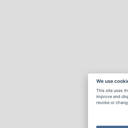
We use cooki
This site uses t
improve and disp
revoke or change