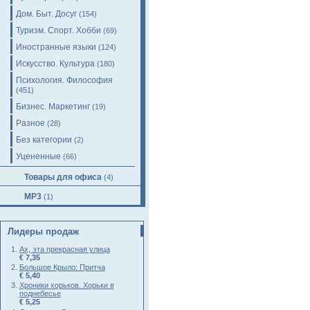
Дом. Быт. Досуг
(154)
Туризм. Спорт. Хобби
(69)
Иностранные языки
(124)
Искусство. Культура
(180)
Психология. Философия
(451)
Бизнес. Маркетинг
(19)
Разное
(28)
Без категории
(2)
Уцененные
(66)
Товары для офиса
(4)
MP3
(1)
Лидеры продаж
Ах, эта прекрасная улица
€ 7,35
Большое Крыло: Притча
€ 5,40
Хроники хорьков. Хорьки в
поднебесье
€ 5,25