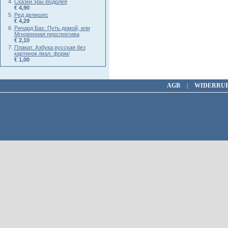
Сказки эры Водолея
€ 4,90
Ред делишес
€ 4,29
Ричард Бах: Путь домой, или
Мгновенная перспектива
€ 2,10
Плакат. Азбука русская без
картинок /мал. форм/
€ 1,00
AGB
|
WIDERRU