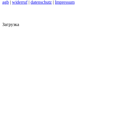
agb
|
widerruf
|
datenschutz
|
Impressum
Загрузка