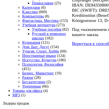
Православие
(25)
IBAN: DE84350800
Календари
(6)
BIC (SWIFT): DRE
Классика
(669)
Kreditinstitut (Ben
Компьютеры
(8)
Königsstrasse 13, D
Фантастика. Мистика
(153)
Учебная литература
(273)
Под «назначением 
Учебные пособия
(82)
Русский в немецких
вашего заказа.
школах
(182)
Кулинария
(121)
Вернуться к спосо
Дом. Быт. Досуг
(154)
Туризм. Спорт. Хобби
(69)
Иностранные языки
(124)
Искусство. Культура
(180)
Психология. Философия
(451)
Бизнес. Маркетинг
(19)
Разное
(28)
Без категории
(2)
Уцененные
(66)
Товары для офиса
(4)
MP3
(1)
Лидеры продаж