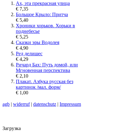
Ах, эта прекрасная улица
€ 7,35
Большое Крыло: Притча
€ 5,40
Хроники хорьков. Хорьки в
поднебесье
€ 5,25
Сказки эры Водолея
€ 4,90
Ред делишес
€ 4,29
Ричард Бах: Путь домой, или
Мгновенная перспектива
€ 2,10
Плакат. Азбука русская без
картинок /мал. форм/
€ 1,00
agb
|
widerruf
|
datenschutz
|
Impressum
Загрузка