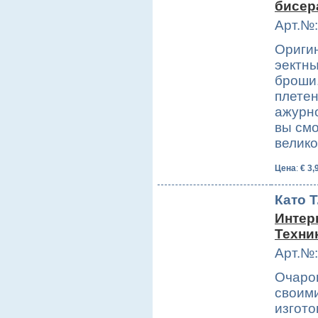
бисер
Арт.№:
Ориги
эектны
броши.
плетен
ажурн
вы смо
велик
Цена
:
€ 3,
Като Т
Интер
Техни
Арт.№:
Очаров
своими
изгото