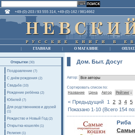
+49-(0)-203 / 93 555 314, +49-(0)-162 / 9814662
|
ГЛАВНАЯ
|
О МАГАЗИНЕ
|
ОПЛАТ
Дом. Быт. Досуг
Открытки
(30)
Поздравление
(7)
Автор:
С днём рождения
(2)
Свадьба
(10)
Сортировать список по:
Рождение ребёнка
Название
Цена
Автор
Рейтинг
↓
(2)
Юбилей
(7)
< Предыдущий
1
2
3
4
5
Для родственников и друзей
Показано 1-10 (Всего 154 п
(1)
Рождество и Новый Год
(2)
Риба
Открытка-кошелёк
(1)
Самые
Религия
(1)