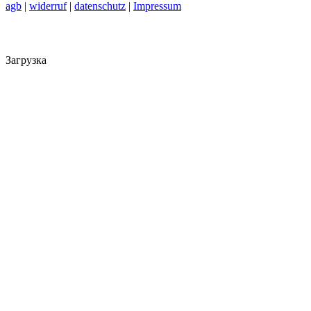
agb
|
widerruf
|
datenschutz
|
Impressum
Загрузка