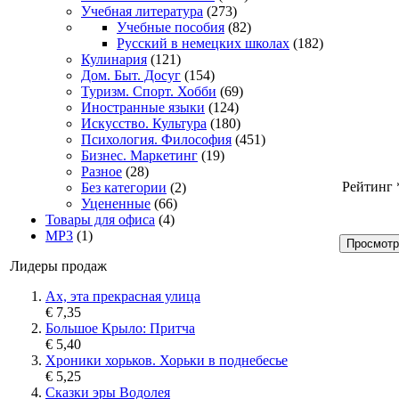
Учебная литература
(273)
Учебные пособия
(82)
Русский в немецких школах
(182)
Кулинария
(121)
Дом. Быт. Досуг
(154)
Туризм. Спорт. Хобби
(69)
Иностранные языки
(124)
Искусство. Культура
(180)
Психология. Философия
(451)
Бизнес. Маркетинг
(19)
Разное
(28)
Рейтинг
Без категории
(2)
Уцененные
(66)
Товары для офиса
(4)
MP3
(1)
Просмотр
Лидеры продаж
Ах, эта прекрасная улица
€ 7,35
Большое Крыло: Притча
€ 5,40
Хроники хорьков. Хорьки в поднебесье
€ 5,25
Сказки эры Водолея