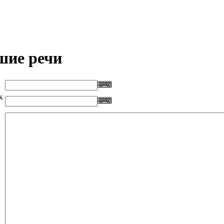
шие речи
к