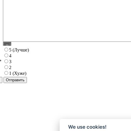
5 (Лучше)
4
*
3
2
1 (Хуже)
We use cookies!