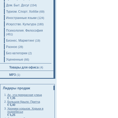
Дом. Быт. Досуг
(154)
Туризм. Спорт. Хобби
(69)
Иностранные языки
(124)
Искусство. Культура
(180)
Психология. Философия
(451)
Бизнес. Маркетинг
(19)
Разное
(28)
Без категории
(2)
Уцененные
(66)
Товары для офиса
(4)
MP3
(1)
Лидеры продаж
Ах, эта прекрасная улица
€ 7,35
Большое Крыло: Притча
€ 5,40
Хроники хорьков. Хорьки в
поднебесье
€ 5,25