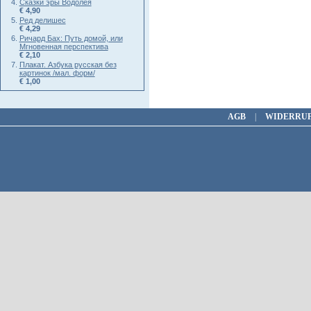
Сказки эры Водолея
€ 4,90
Ред делишес
€ 4,29
Ричард Бах: Путь домой, или
Мгновенная перспектива
€ 2,10
Плакат. Азбука русская без
картинок /мал. форм/
€ 1,00
AGB
|
WIDERRU