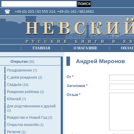
+49-(0)-203 / 93 555 314, +49-(0)-162 / 9814662
|
ГЛАВНАЯ
|
О МАГАЗИНЕ
|
ОПЛАТ
Андрей Миронов
Открытки
(30)
Поздравление
(7)
От
*
С днём рождения
(2)
Свадьба
(10)
Заголовок
*
Рождение ребёнка
(2)
Отзыв
*
Юбилей
(7)
Для родственников и друзей
(1)
Рождество и Новый Год
(2)
Открытка-кошелёк
(1)
Религия
(1)