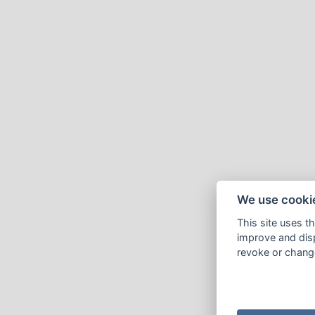
We use cooki
This site uses t
improve and disp
revoke or change