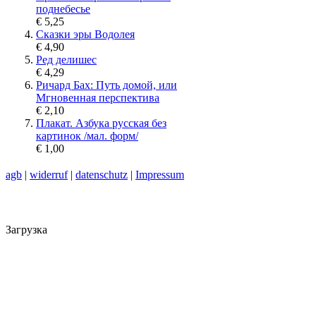
поднебесье
€ 5,25
Сказки эры Водолея
€ 4,90
Ред делишес
€ 4,29
Ричард Бах: Путь домой, или
Мгновенная перспектива
€ 2,10
Плакат. Азбука русская без
картинок /мал. форм/
€ 1,00
agb
|
widerruf
|
datenschutz
|
Impressum
Загрузка