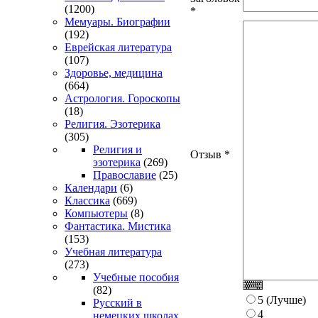
(1200)
*
Мемуары. Биографии
(192)
Еврейская литература
(107)
Здоровье, медицина
(664)
Астрология. Гороскопы
(18)
Религия. Эзотерика
(305)
Религия и
Отзыв
*
эзотерика
(269)
Православие
(25)
Календари
(6)
Классика
(669)
Компьютеры
(8)
Фантастика. Мистика
(153)
Учебная литература
(273)
Учебные пособия
(82)
5 (Лучше)
Русский в
4
немецких школах