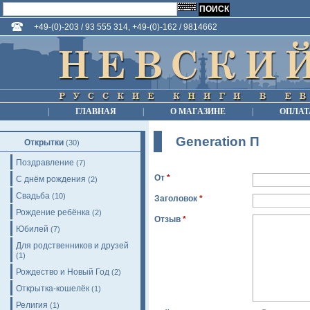
+49-(0)-203 / 93 555 314, +49-(0)-162 / 9814662
|
ГЛАВНАЯ
|
О МАГАЗИНЕ
|
ОПЛАТ
Generation П
Открытки
(30)
Поздравление
(7)
От
*
С днём рождения
(2)
Свадьба
(10)
Заголовок
*
Рождение ребёнка
(2)
Отзыв
*
Юбилей
(7)
Для родственников и друзей
(1)
Рождество и Новый Год
(2)
Открытка-кошелёк
(1)
Религия
(1)