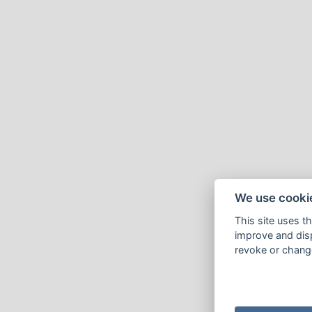
We use cooki
This site uses t
improve and disp
revoke or change