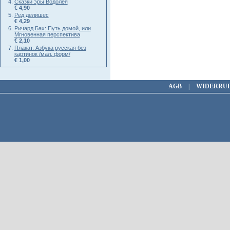
Сказки эры Водолея
€ 4,90
Ред делишес
€ 4,29
Ричард Бах: Путь домой, или
Мгновенная перспектива
€ 2,10
Плакат. Азбука русская без
картинок /мал. форм/
€ 1,00
AGB
|
WIDERRU