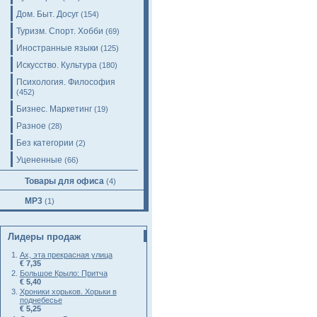
Дом. Быт. Досуг
(154)
Туризм. Спорт. Хобби
(69)
Иностранные языки
(125)
Искусство. Культура
(180)
Психология. Философия
(452)
Бизнес. Маркетинг
(19)
Разное
(28)
Без категории
(2)
Уцененные
(66)
Товары для офиса
(4)
MP3
(1)
Лидеры продаж
Ах, эта прекрасная улица
€ 7,35
Большое Крыло: Притча
€ 5,40
Хроники хорьков. Хорьки в
поднебесье
€ 5,25