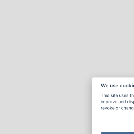
We use cooki
This site uses t
improve and disp
revoke or change