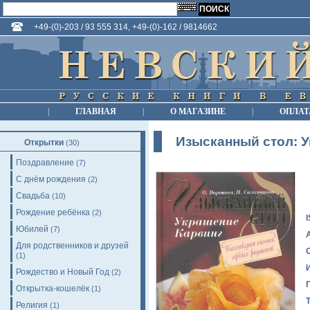
+49-(0)-203 / 93 555 314, +49-(0)-162 / 9814662
|
ГЛАВНАЯ
|
О МАГАЗИНЕ
|
ОПЛАТ
Изысканный стол: У
Открытки
(30)
Поздравление
(7)
С днём рождения
(2)
Свадьба
(10)
Рождение ребёнка
(2)
Юбилей
(7)
Для родственников и друзей
(1)
Рождество и Новый Год
(2)
Открытка-кошелёк
(1)
Религия
(1)