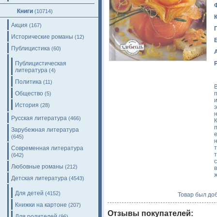
Книги
(10714)
Акция
(167)
Исторические романы
(12)
Публицистика
(60)
Публицистическая
литература
(4)
Политика
(11)
Общество
(5)
История
(28)
э
Русская литература
(466)
Зарубежная литература
е
(645)
т
Современная литература
(642)
Любовные романы
(212)
ж
Детская литература
(4543)
Для детей
(4152)
Товар был доб
Книжки на картоне
(207)
Отзывы покупателей:
Для родителей
(96)