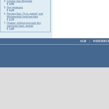
Сказки эры Водолея
€ 4,90
Ред делишес
€ 4,29
Ричард Бах: Путь домой, или
Мгновенная перспектива
€ 2,10
Плакат. Азбука русская без
картинок /мал. форм/
€ 1,00
AGB
|
WIDERRU