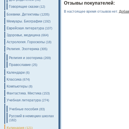
Отзывы покупателей:
Говорящие сказки
(12)
В настоящее время отзывов нет.
Добав
Боевики. Детективы
(1205)
Мемуары. Биографии
(192)
Еврейская литература
(107)
Здоровье, медицина
(664)
Астрология. Гороскопы
(18)
Религия. Эзотерика
(305)
Религия и эзотерика
(269)
Православие
(25)
Календари
(6)
Классика
(674)
Компьютеры
(8)
Фантастика. Мистика
(153)
Учебная литература
(274)
Учебные пособия
(83)
Русский в немецких школах
(182)
Кулинария
(121)