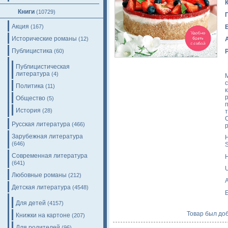
Книги
(10729)
Акция
(167)
Исторические романы
(12)
Публицистика
(60)
Публицистическая
литература
(4)
М
Политика
(11)
Общество
(5)
История
(28)
Русская литература
(466)
Зарубежная литература
H
(646)
S
Современная литература
H
(641)
Любовные романы
(212)
A
Детская литература
(4548)
E
Для детей
(4157)
Товар был доб
Книжки на картоне
(207)
Для родителей
(96)