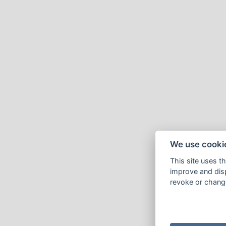
We use cooki
This site uses t
improve and disp
revoke or change