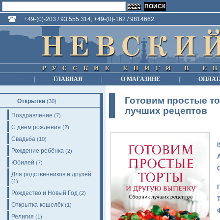
+49-(0)-203 / 93 555 314, +49-(0)-162 / 9814662
|
ГЛАВНАЯ
|
О МАГАЗИНЕ
|
ОПЛАТ
Готовим простые то
Открытки
(30)
лучших рецептов
Поздравление
(7)
С днём рождения
(2)
Свадьба
(10)
Рождение ребёнка
(2)
Юбилей
(7)
Для родственников и друзей
(1)
Рождество и Новый Год
(2)
Открытка-кошелёк
(1)
Религия
(1)