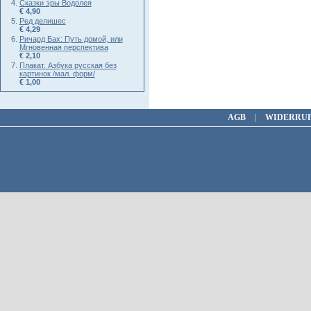
Сказки эры Водолея
€ 4,90
Ред делишес
€ 4,29
Ричард Бах: Путь домой, или
Мгновенная перспектива
€ 2,10
Плакат. Азбука русская без
картинок /мал. форм/
€ 1,00
AGB
|
WIDERRU